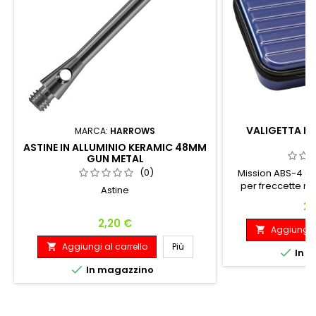
VALIGETTA MI
MARCA:
HARROWS
ASTINE IN ALLUMINIO KERAMIC 48MM
GUN METAL
(0)
Mission ABS-4 è
per freccette rea
Astine
materiale ABS met
Pr
22
inserto in EVA f
Prezzo
2,20 €
elasticizzato, che
Aggiungi a

sicurezza qualsia
Aggiungi al carrello
Più

completamente 

In m
contenere 4 set di

In magazzino
include scompa
contene