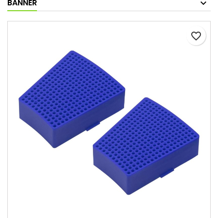
BANNER
favorite_border