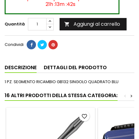
21h :13m :42s
Aggiungi al carrello
Quantità

Condividi
DESCRIZIONE
DETTAGLI DEL PRODOTTO
1 PZ. SEGMENTO RICAMBIO GB132 SINGOLO QUADRATO BLU
16 ALTRI PRODOTTI DELLA STESSA CATEGORIA:
<
>
favorite_border