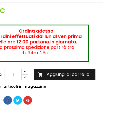
 €
Ordina adesso
ordini effettuati dal lun al ven prima
lle ore 12.00 partono in giornata.
a prossima spedizione partirà tra
1h :34m :26s
Aggiungi al carrello
à

mi articoli in magazzino
i