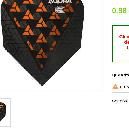
0,98
Gli 
de
L
Quantit

Ulti
Condivid