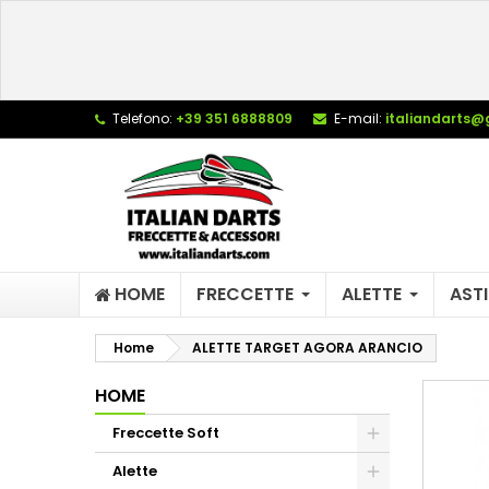
L
C
A
add_circle_outline
De
Telefono:
+39 351 6888809
E-mail:
italiandarts@
No
dei
HOME
FRECCETTE
ALETTE
ASTI
Home
ALETTE TARGET AGORA ARANCIO
HOME
Freccette Soft
Alette