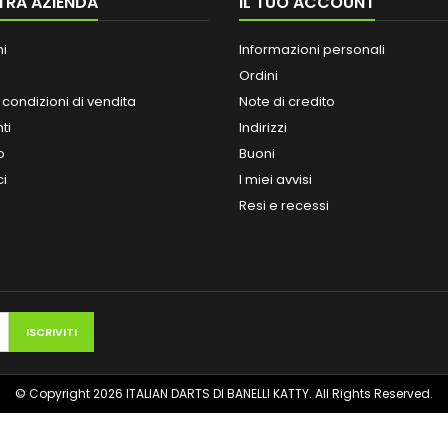
TRA AZIENDA
IL TUO ACCOUNT
ni
Informazioni personali
Ordini
 condizioni di vendita
Note di credito
ti
Indirizzi
o
Buoni
ci
I miei avvisi
Resi e recessi
© Copyright 2026 ITALIAN DARTS DI BANELLI KATTY. All Rights Reserved.