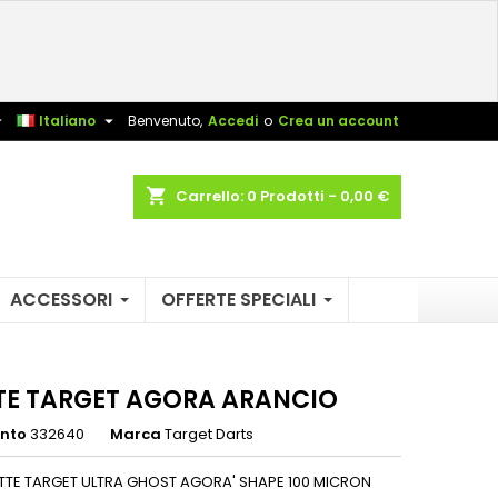
×
×
×
sta


Italiano
Benvenuto,
Accedi
o
Crea un account
shopping_cart
Carrello:
0
Prodotti - 0,00 €
i
i
ACCESSORI
OFFERTE SPECIALI
TE TARGET AGORA ARANCIO
ento
332640
Marca
Target Darts
ETTE TARGET ULTRA GHOST AGORA' SHAPE 100 MICRON