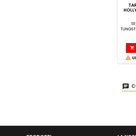
TAR
HOLL
SE
TUNGST
Mass


Ul
C