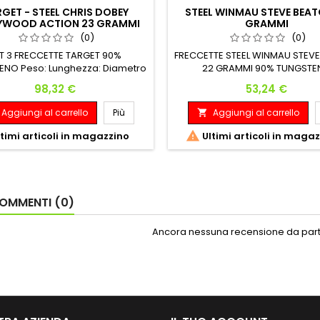
GET - STEEL CHRIS DOBEY
STEEL WINMAU STEVE BEAT
YWOOD ACTION 23 GRAMMI
GRAMMI
(0)
(0)
T 3 FRECCETTE TARGET 90%
FRECCETTE STEEL WINMAU STEV
ENO Peso: Lunghezza: Diametro
22 GRAMMI 90% TUNGSTE
imo: 23 G. 50.10 mm 6.60 mm
Prezzo
Prezzo
98,32 €
53,24 €
Aggiungi al carrello
Più
Aggiungi al carrello


timi articoli in magazzino
Ultimi articoli in maga
OMMENTI (0)
Ancora nessuna recensione da parte