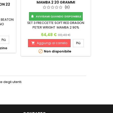
MAMBA 2 20 GRAMMI
ON 22
3 ANE
(0)
AVVISAMI QUANDO DISPONIBILE

E BEATON
CONFEAZ
SET 3 FRECCETTE SOFT RED DRAGON
NO
XQ
PETER WRIGHT MAMBA 2 90%
TUNGSTENO CORPO 18 GRAMMI
Prezzo
Prezzo base
64,48 €
88,48 €
(MONTATE 20 GRAMMI) 20G. 50.60 mm
Più
A

6.55 mm
Aggiungi al carrello
Più

zzino

Non disponibile
 degli utenti.