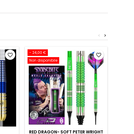
<
>
- 24,00 €
favorite_border
favorite_border
Non disponibile
RED DRAGON- SOFT PETER WRIGHT