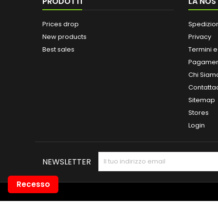
PRODOTTI
LA NOS
Prices drop
Spedizio
New products
Privacy
Best sales
Termini e
Pagamen
Chi Siam
Contatta
Sitemap
Stores
Login
NEWSLETTER
Recesso