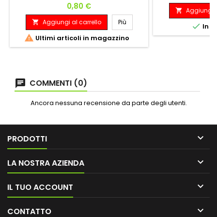
Prezzo
0,80 €
materiali di alta q
Aggiungi a

Force 90 Vortex
Aggiungi al carrello
Più

perfetto di 90 gradi

In m
gioco,Le alette de

Ultimi articoli in magazzino
realizzate in un ma
COMMENTI (0)
Ancora nessuna recensione da parte degli utenti.

PRODOTTI

LA NOSTRA AZIENDA

IL TUO ACCOUNT

CONTATTO