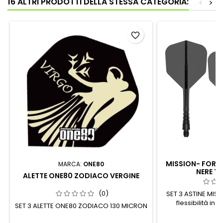
16 ALTRI PRODOTTI DELLA STESSA CATEGORIA:
<
>
favorite_border
MISSION- FORC
MARCA:
ONE80
NERE T
ALETTE ONE80 ZODIACO VERGINE
(0)
SET 3 ASTINE MIS
flessibilità in 
SET 3 ALETTE ONE80 ZODIACO 130 MICRON
migliorato sist
P
7
integrato di Mis