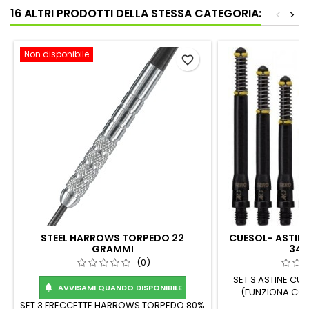
16 ALTRI PRODOTTI DELLA STESSA CATEGORIA:
<
>
Non disponibile
favorite_border
STEEL HARROWS TORPEDO 22
CUESOL- ASTINE
GRAMMI
34M
(0)
SET 3 ASTINE CU
AVVISAMI QUANDO DISPONIBILE

(FUNZIONA CON
SET 3 FRECCETTE HARROWS TORPEDO 80%