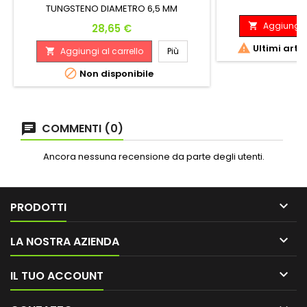
P
7
TUNGSTENO DIAMETRO 6,5 MM
LUNGHEZZA 49 MM PESO 22 GRAMMI
Aggiungi a
Prezzo

28,65 €

Ultimi arti
Aggiungi al carrello
Più


Non disponibile
COMMENTI (0)
Ancora nessuna recensione da parte degli utenti.

PRODOTTI

LA NOSTRA AZIENDA

IL TUO ACCOUNT