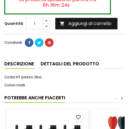
8h :16m :23s
Aggiungi al carrello
Quantità

Condividi
DESCRIZIONE
DETTAGLI DEL PRODOTTO
Coda HT passo 2ba.
Colori misti.
POTREBBE ANCHE PIACERTI
<
>
favorite_border