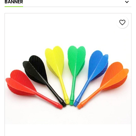
BANNER
favorite_border