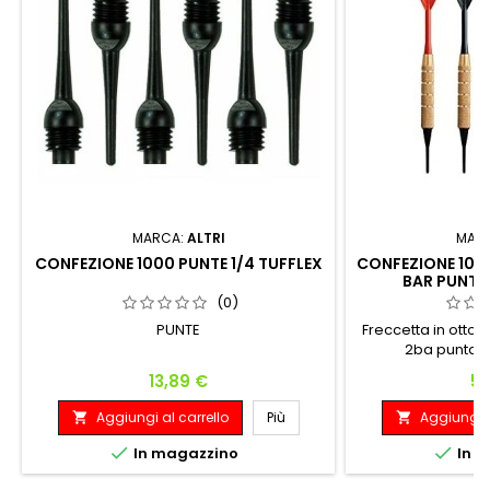
MARCA:
ALTRI
MAR
CONFEZIONE 1000 PUNTE 1/4 TUFFLEX
CONFEZIONE 100 
BAR PUNTA
(0)
PUNTE
Freccetta in otto
2ba punta p
misti.CONFE
Prezzo
Pr
13,89 €
56
Aggiungi al carrello
Più
Aggiungi a




In magazzino
In m