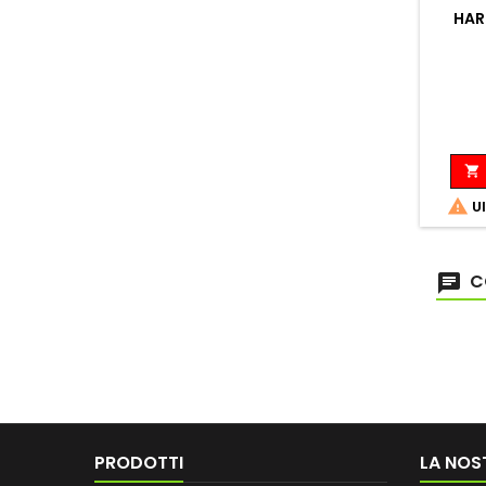
HAR


Ul
C
PRODOTTI
LA NOS