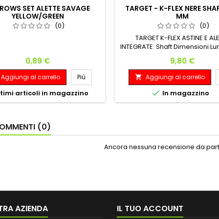
ROWS SET ALETTE SAVAGE
TARGET - K-FLEX NERE SHAP
YELLOW/GREEN
MM
(0)
(0)
TARGET K-FLEX ASTINE E AL
INTEGRATE Shaft Dimensioni L
Shaft Totale Lunghezze Lungh
Prezzo
Prezzo
0,89 €
9,80 €
75.6 mm
Aggiungi al carrello
Più
Aggiungi al carrello


timi articoli in magazzino
In magazzino
OMMENTI (0)
Ancora nessuna recensione da parte
TRA AZIENDA
IL TUO ACCOUNT