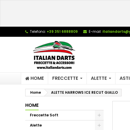
L
C
A
add_circle_outline
De
Telefono:
+39 351 6888809
E-mail:
italiandarts@
No
dei
HOME
FRECCETTE
ALETTE
ASTI
Home
ALETTE HARROWS ICE RECUT GIALLO
HOME
Freccette Soft
Alette