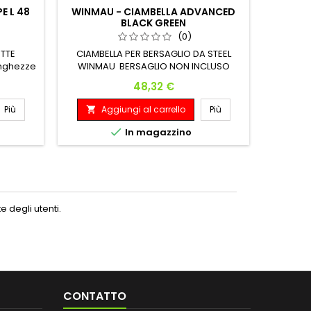
E L 48
WINMAU - CIAMBELLA ADVANCED
BLACK GREEN
(0)
SET 3 A
FOX C
ETTE
CIAMBELLA PER BERSAGLIO DA STEEL
LUNGHEZ
unghezze
WINMAU BERSAGLIO NON INCLUSO
LA MISUR
e 33 mm
Prezzo
48,32 €
E FILETT
A

Più
Aggiungi al carrello
Più


In magazzino
 degli utenti.
CONTATTO