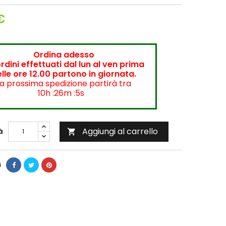
€
Ordina adesso
ordini effettuati dal lun al ven prima
lle ore 12.00 partono in giornata.
a prossima spedizione partirà tra
10h :26m :4s
Aggiungi al carrello
à

i