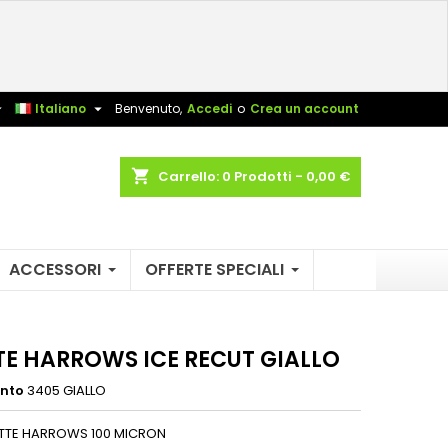
×
×
×
sta


Italiano
Benvenuto,
Accedi
o
Crea un account
shopping_cart
Carrello:
0
Prodotti - 0,00 €
i
i
ACCESSORI
OFFERTE SPECIALI
TE HARROWS ICE RECUT GIALLO
ento
3405 GIALLO
ETTE HARROWS 100 MICRON