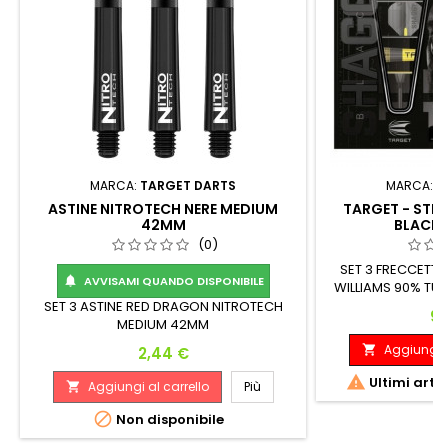
MARCA:
TARGET DARTS
MARCA:
T
ASTINE NITROTECH NERE MEDIUM
TARGET - STEE
42MM
BLACK 
(0)
SET 3 FRECCETTE
AVVISAMI QUANDO DISPONIBILE

WILLIAMS 90% TU
Peso: Lunghezza:
SET 3 ASTINE RED DRAGON NITROTECH
Pr
98
G. 43.50
MEDIUM 42MM
Aggiungi a
Prezzo

2,44 €

Ultimi arti
Aggiungi al carrello
Più


Non disponibile