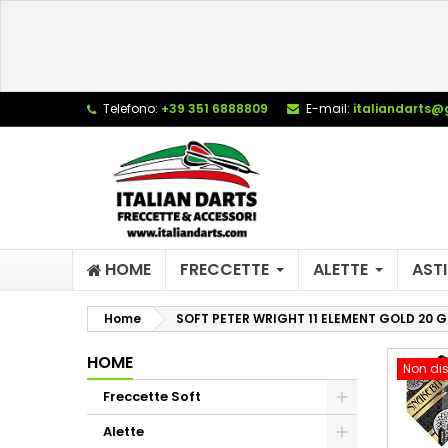
L
C
A
add_circle_outline
De
Telefono:
+39 351 6888809
E-mail:
italiandarts@
No
dei
HOME
FRECCETTE
ALETTE
ASTI
Home
SOFT PETER WRIGHT 11 ELEMENT GOLD 20 
HOME
Non dis
Freccette Soft
Alette