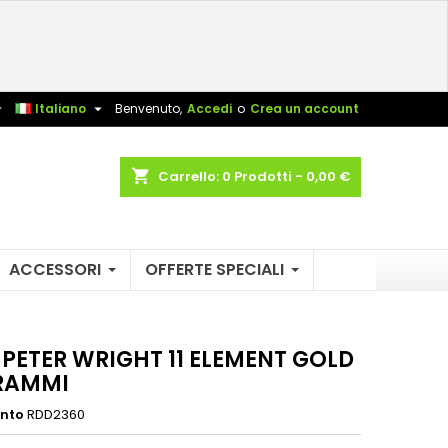
×
×
×
sta


Italiano
Benvenuto,
Accedi
o
Crea un account
shopping_cart
Carrello:
0
Prodotti - 0,00 €
i
i
ACCESSORI
OFFERTE SPECIALI
 PETER WRIGHT 11 ELEMENT GOLD
RAMMI
ento
RDD2360