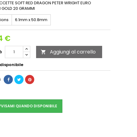
ECCETTE SOFT RED DRAGON PETER WRIGHT EURO
1 GOLD 20 GRAMMI
ions
6.1mm x 50.8mm
4 €
Aggiungi al carrello
à

disponibile
i
VISAMI QUANDO DISPONIBILE