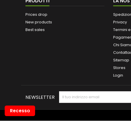
PRODOTTI
LA NOS
Prices drop
Spedizio
New products
Privacy
Best sales
Termini e
Pagamen
Chi Siam
Contatta
Sitemap
Stores
Login
NEWSLETTER
Recesso