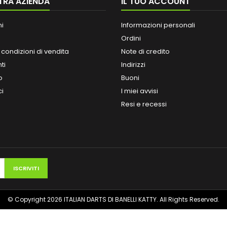
TRA AZIENDA
IL TUO ACCOUNT
ni
Informazioni personali
Ordini
 condizioni di vendita
Note di credito
ti
Indirizzi
o
Buoni
ci
I miei avvisi
Resi e recessi
© Copyright 2026 ITALIAN DARTS DI BANELLI KATTY. All Rights Reserved.