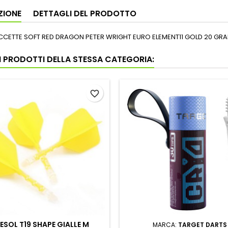
ZIONE
DETTAGLI DEL PRODOTTO
ECCETTE SOFT RED DRAGON PETER WRIGHT EURO ELEMENT11 GOLD 20 GR
RI PRODOTTI DELLA STESSA CATEGORIA:
favorite_border
ESOL T19 SHAPE GIALLE M
MARCA:
TARGET DARTS