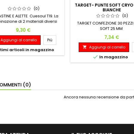
TARGET- PUNTE SOFT CRYO
(0)
BIANCHE
(0)
ASTINE E ALETTE Cuesoul T19. La
nazione di 2 materiali diversi
TARGET CONFEZIONE 30 PEZZI
AK7 e aletta AK5) assicura che
SOFT 25 MM
Prezzo
9,30 €
 la filettatura siano più resistenti
Prezzo
7,34 €
dattarsi alla freccetta, l'aletta
Aggiungi al carrello
Più
 flessibile, lontano da rotture
Aggiungi al carrello

ati dagli urti delle freccette
timi articoli in magazzino
nti e un uso duraturo per il tuo

In magazzino
gioco di freccette.
OMMENTI (0)
Ancora nessuna recensione da parte