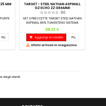
 25 MM
TARGET - STEEL NATHAN ASPINALL
UNIC
G2 ECHO 22 GRAMMI
(0)
 PUNTE
SET 3 FRECCETTE TARGET STEEL NATHAN
SET 
ASPINALL 95% TUNGSTENO SISTEMA
TUNGST
SWISS POINT Peso: Lunghezza:
Diametro
Prezzo
98,32 €
Diametro Massimo: 22 G. 50.00 mm 6.95
mm
Più
Aggiungi al carrello
Più
A



Ultimi articoli in magazzino
 degli utenti.