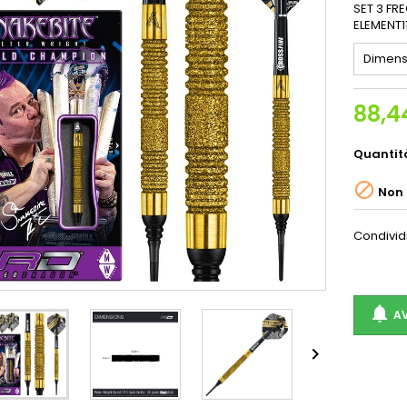
SET 3 FR
ELEMENT1
Dimens
88,4
Quantit

Non 
Condivid

AV
