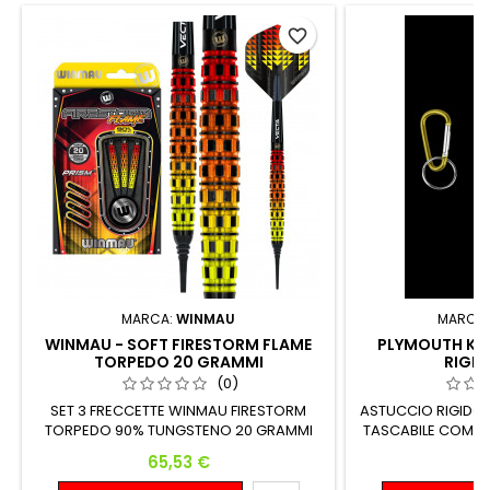
favorite_border
MARCA:
WINMAU
MARCA
WINMAU - SOFT FIRESTORM FLAME
PLYMOUTH K
TORPEDO 20 GRAMMI
RIGID
(0)
SET 3 FRECCETTE WINMAU FIRESTORM
ASTUCCIO RIGIDO 
TORPEDO 90% TUNGSTENO 20 GRAMMI
TASCABILE COMPL
Peso: Barrel Peso Lunghezza: Diametro
Prezzo
P
65,53 €
8
Massimo: 20 G. 18 G. 50.80 mm 7.50 mm