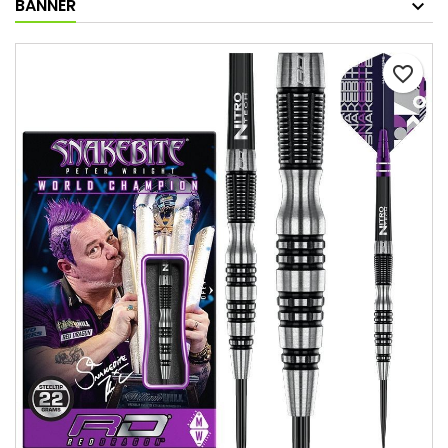
BANNER
favorite_border