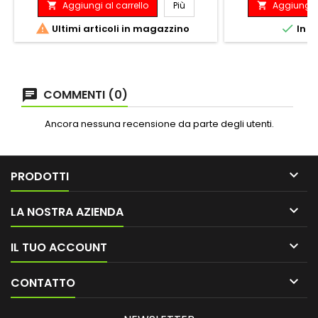
Aggiungi al carrello
Più
Aggiungi a




Ultimi articoli in magazzino
In m
COMMENTI (0)
Ancora nessuna recensione da parte degli utenti.

PRODOTTI

LA NOSTRA AZIENDA

IL TUO ACCOUNT

CONTATTO