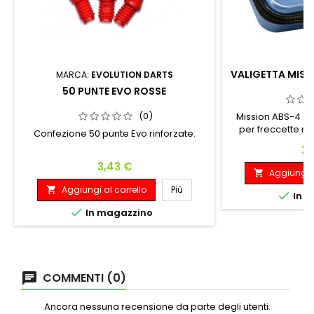
VALIGETTA MISS
MARCA:
EVOLUTION DARTS
50 PUNTE EVO ROSSE
(0)
Mission ABS-4 è
per freccette rea
Confezione 50 punte Evo rinforzate.
materiale ABS met
Pr
22
inserto in EVA f
Prezzo
3,43 €
elasticizzato, che
Aggiungi a

sicurezza qualsia
Aggiungi al carrello
Più

completamente 

In m
contenere 4 set di

In magazzino
include scompa
contene
COMMENTI (0)
Ancora nessuna recensione da parte degli utenti.