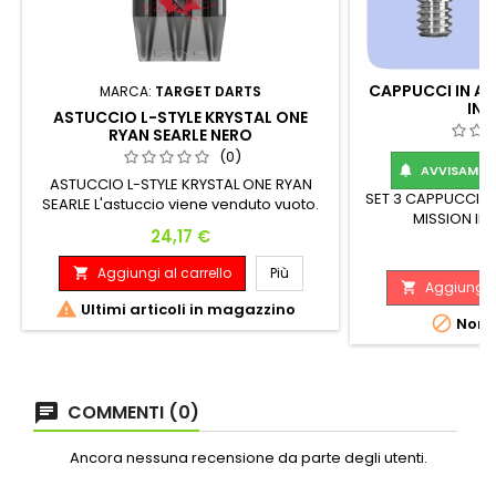
CAPPUCCI IN AL
MARCA:
TARGET DARTS
IN 
ASTUCCIO L-STYLE KRYSTAL ONE
RYAN SEARLE NERO
(0)
AVVISAMI Q

ASTUCCIO L-STYLE KRYSTAL ONE RYAN
SET 3 CAPPUCCI IN
SEARLE L'astuccio viene venduto vuoto.
MISSION IN 
Prezzo
24,17 €
P
1
Aggiungi al carrello
Più

Aggiungi a


Ultimi articoli in magazzino

Non d
COMMENTI (0)
Ancora nessuna recensione da parte degli utenti.