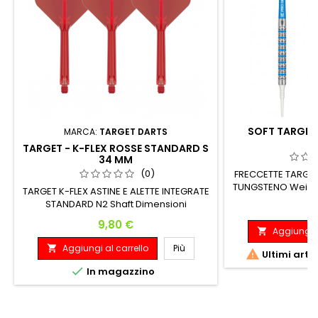
SOFT TARGET 
MARCA:
TARGET DARTS
TARGET - K-FLEX ROSSE STANDARD S
34 MM
(0)
FRECCETTE TARGET
TUNGSTENO Weight:
TARGET K-FLEX ASTINE E ALETTE INTEGRATE
Width: 18 gra
STANDARD N2 Shaft Dimensioni
P
31
Lunghezze Shaft Totale Lunghezze Corte
Prezzo
9,80 €
19 mm 61.6 mm
Aggiungi a

Aggiungi al carrello
Più


Ultimi arti

In magazzino