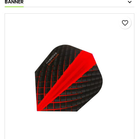
BANNER
favorite_border