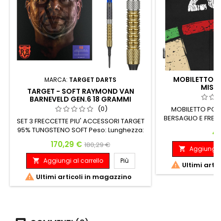
MOBILETTO P
MARCA:
TARGET DARTS
MISSI
TARGET - SOFT RAYMOND VAN
BARNEVELD GEN.6 18 GRAMMI
(0)
MOBILETTO POR
BERSAGLIO E FRE
SET 3 FRECCETTE PIU' ACCESSORI TARGET
95% TUNGSTENO SOFT Peso: Lunghezza:
Pr
48
Diametro Massimo: 18 G. 48.00 mm 6.20
Prezzo
Prezzo base
170,29 €
180,29 €
mm
Aggiungi a

Aggiungi al carrello
Più


Ultimi arti

Ultimi articoli in magazzino