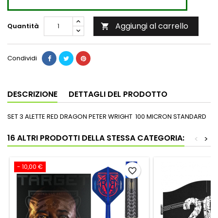
Aggiungi al carrello
Quantità

Condividi
DESCRIZIONE
DETTAGLI DEL PRODOTTO
SET 3 ALETTE RED DRAGON PETER WRIGHT 100 MICRON STANDARD
16 ALTRI PRODOTTI DELLA STESSA CATEGORIA:
<
>
- 10,00 €
favorite_border