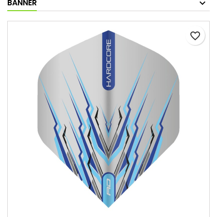
BANNER
favorite_border