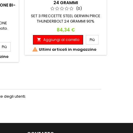
24 GRAMMI
ONE BI-
(0)
SET 3 FRECCETTE STEEL GERWIN PRICE
A

THUNDERBOLT 24 GRAMMI 90%
 ONE
TUNGSTENO 24 G. 50.80 mm LUNGHEZZA
SET 3 F
uoto.
Prezzo
84,34 €
6.60 mm DIAMETRO
90% T
LUNGHEZ
Aggiungi al carrello
Più

Più

Ultimi articoli in magazzino
A

zzino
 degli utenti.