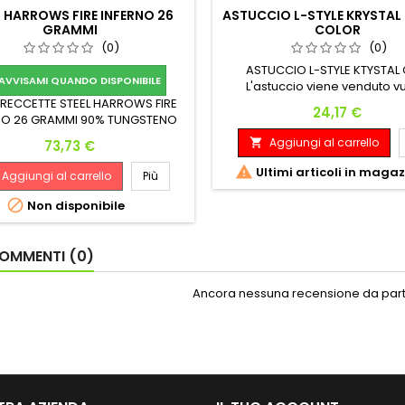
L HARROWS FIRE INFERNO 26
ASTUCCIO L-STYLE KRYSTAL 
GRAMMI
COLOR
(0)
(0)
ASTUCCIO L-STYLE KTYSTAL
AVVISAMI QUANDO DISPONIBILE
L'astuccio viene venduto v
FRECCETTE STEEL HARROWS FIRE
Prezzo
24,17 €
NO 26 GRAMMI 90% TUNGSTENO
TRO 7.85 MM LUNGHEZZA 50 MM
Aggiungi al carrello
Prezzo

73,73 €

Ultimi articoli in maga
Aggiungi al carrello
Più

Non disponibile
OMMENTI (0)
Ancora nessuna recensione da parte