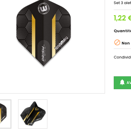
Set 3 al
1,22 
Quantit

Non 
Condivid

AV