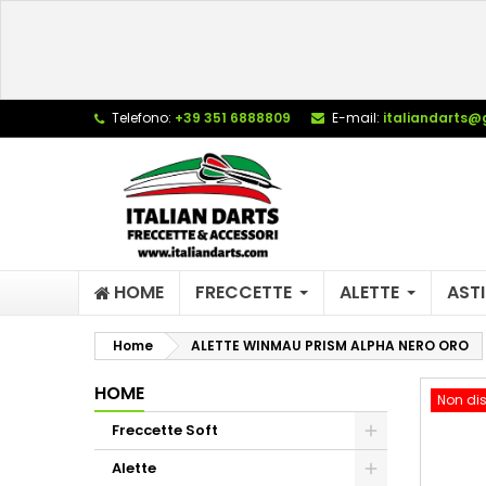
L
C
A
add_circle_outline
De
Telefono:
+39 351 6888809
E-mail:
italiandarts@
No
dei
HOME
FRECCETTE
ALETTE
ASTI
Home
ALETTE WINMAU PRISM ALPHA NERO ORO
HOME
Non dis
Freccette Soft
Alette