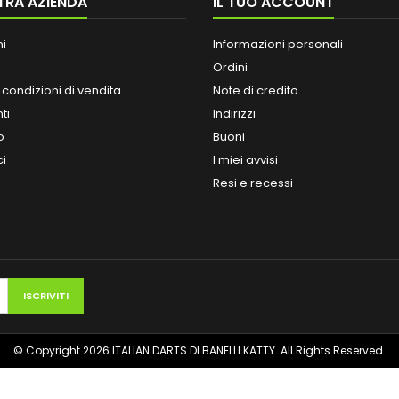
TRA AZIENDA
IL TUO ACCOUNT
ni
Informazioni personali
Ordini
 condizioni di vendita
Note di credito
ti
Indirizzi
o
Buoni
ci
I miei avvisi
Resi e recessi
© Copyright 2026 ITALIAN DARTS DI BANELLI KATTY. All Rights Reserved.