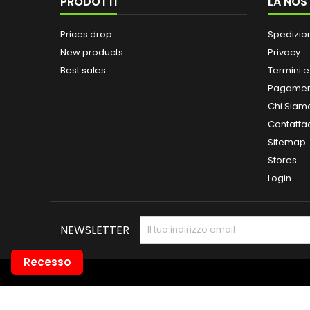
PRODOTTI
LA NOS
Prices drop
Spedizio
New products
Privacy
Best sales
Termini e
Pagamen
Chi Siam
Contatta
Sitemap
Stores
Login
NEWSLETTER
Recesso