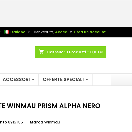
×
×
×
sta


Italiano
Benvenuto,
Accedi
o
Crea un account
shopping_cart
Carrello:
0
Prodotti - 0,00 €
i
i
ACCESSORI
OFFERTE SPECIALI
TE WINMAU PRISM ALPHA NERO
ento
6915 185
Marca
Winmau