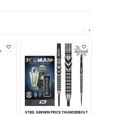
<
>
Non disp
favorite_border
favorite_border
STEEL GERWIN PRICE THUNDERBOLT
SOFT