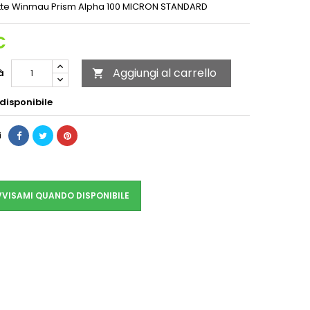
ette Winmau
Prism Alpha
100 MICRON STANDARD
€
Aggiungi al carrello
à

disponibile
i
VISAMI QUANDO DISPONIBILE