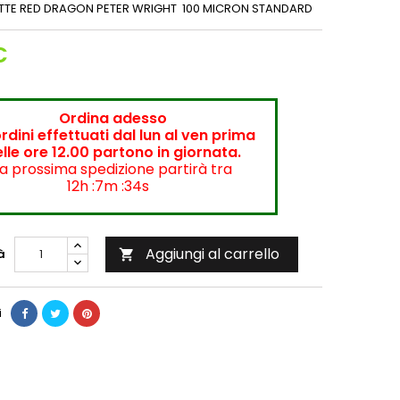
ETTE RED DRAGON PETER WRIGHT 100 MICRON STANDARD
€
Ordina adesso
ordini effettuati dal lun al ven prima
lle ore 12.00 partono in giornata.
a prossima spedizione partirà tra
12h :7m :34s
Aggiungi al carrello
à

i