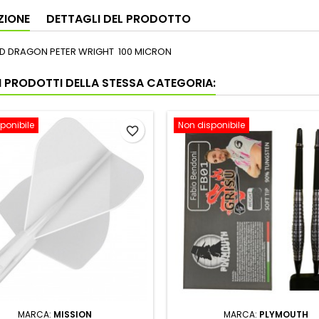
ZIONE
DETTAGLI DEL PRODOTTO
ED DRAGON PETER WRIGHT 100 MICRON
RI PRODOTTI DELLA STESSA CATEGORIA:
ponibile
Non disponibile
favorite_border
MARCA:
MISSION
MARCA:
PLYMOUTH