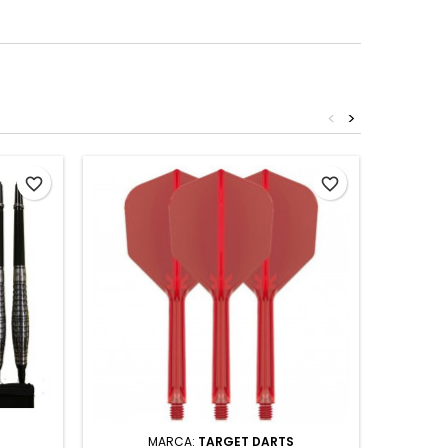
<
>
favorite_border
favorite_border
MARCA:
TARGET DARTS