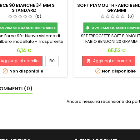
RCE 90 BIANCHE 34 MM S
SOFT PLYMOUTH FABIO BEN
STANDARD
GRAMMI
(0)
(0)
AVVISAMI QUANDO DISPONIBILE
AVVISAMI QUANDO DISPONI

on Force 90- Nuovo sistema di
SET FRECCETTE SOFT PLYMOUT
albero modellato - Trasparente
FABIO BENDONI 20 GRAMMI
ard No2 - Medio . Senti la forza
TUNGSTENO LUNGHEZZA 4
Prezzo
Prezzo
6,14 €
65,53 €
sion Force 90: un sistema di volo
DIAMETRO MASSIMO 8.1 
ta completamente integrato!
Aggiungi al carrello
Più
Aggiungi al carrello

zato con materiali durevoli e di
ualità, il Force 90 manterrà un


Non disponibile
Non disponibile
perfetto di 90 gradi tra le alette
lo durante il gioco, fornendo ai
giocatori una...
OMMENTI (0)
Ancora nessuna recensione da parte