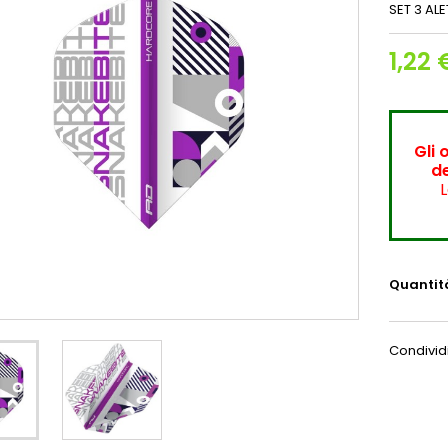
SET 3 AL
1,22 
Gli 
de
L
Quantit
Condivid