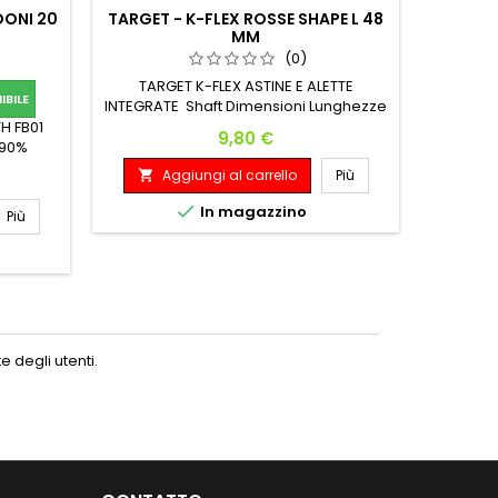
DONI 20
TARGET - K-FLEX ROSSE SHAPE L 48
AST
MM
(0)
TARGET K-FLEX ASTINE E ALETTE
SET 3 
BILE
INTEGRATE Shaft Dimensioni Lunghezze
Shaft Totale Lunghezze Lunghe 33 mm
H FB01
Prezzo
9,80 €
75.6 mm
 90%
5 MM
Aggiungi al carrello
Più
A


MM

In magazzino
Più
 degli utenti.