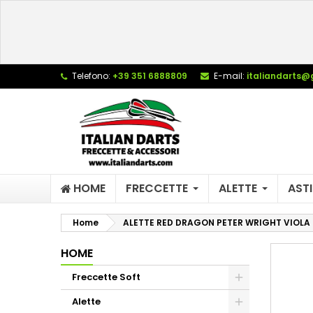
L
C
A
add_circle_outline
De
Telefono:
+39 351 6888809
E-mail:
italiandarts@
No
dei
HOME
FRECCETTE
ALETTE
ASTI
Home
ALETTE RED DRAGON PETER WRIGHT VIOLA
HOME
Freccette Soft
Alette