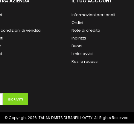
TRA AZIENDA
IL TUO ACCOUNT
ni
Informazioni personali
Ordini
 condizioni di vendita
Note di credito
ti
Indirizzi
o
Buoni
ci
I miei avvisi
Resi e recessi
© Copyright 2026 ITALIAN DARTS DI BANELLI KATTY. All Rights Reserved.