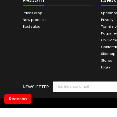
PRODOTTI
LA NOS
Prices drop
Spedizio
New products
Privacy
Best sales
Termini e
Pagamen
Chi Siam
Contatta
Sitemap
Stores
Login
NEWSLETTER
Recesso