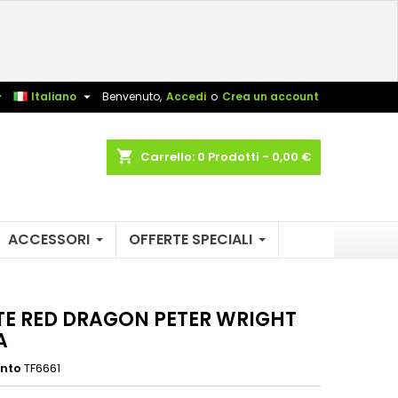
×
×
×
sta


Italiano
Benvenuto,
Accedi
o
Crea un account
shopping_cart
Carrello:
0
Prodotti - 0,00 €
i
i
ACCESSORI
OFFERTE SPECIALI
TE RED DRAGON PETER WRIGHT
A
ento
TF6661