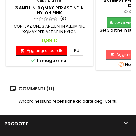
ASTINE SUPERG
MARCA:
ALTRI
DAR
3 ANELLINI XQMAX PER ASTINE IN
NYLON PINK
(0)
AVVISAMI Q

CONFEAZIONE 3 ANELLINI IN ALLUMINIO
Set 3 astine in s
XQMAX PER ASTINE IN NYLON
Prezzo
0,89 €
P
2
Aggiungi al carrello
Più

Aggiungi a


In magazzino

Non d
COMMENTI (0)
Ancora nessuna recensione da parte degli utenti.

PRODOTTI