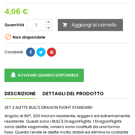
4,06 €
Aggiungi al carrello
Quantità


Non disponibile
Condividi

AVVISAMI QUANDO DISPONIBILE
DESCRIZIONE
DETTAGLI DEL PRODOTTO
SET 3 ALETTE BULL'S DRAGON FLIGHT STANDARD
Angolo di 90°, 200 micron resistente, leggero ed estremamente
resistente. Questi sono i BULL'S DragonFlights. I DragonFlights
sono alette sagomate, ovvero sono costituiti da una forma
fusa. Questo rende le alette molto stabili ed elimina la costante