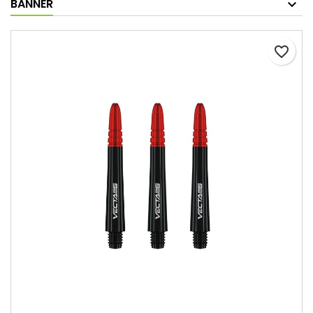
BANNER
favorite_border