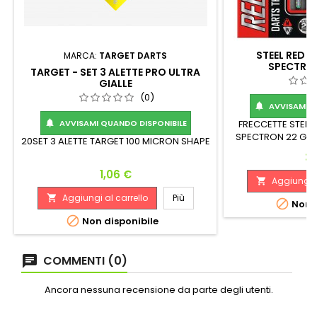
STEEL RED 
MARCA:
TARGET DARTS
SPECTRO
TARGET - SET 3 ALETTE PRO ULTRA
GIALLE
(0)
AVVISAMI Q

AVVISAMI QUANDO DISPONIBILE
FRECCETTE STEEL

SPECTRON 22 GR
20SET 3 ALETTE TARGET 100 MICRON SHAPE
Peso: Lunghezza:
Pr
35
G. 54.60
Prezzo
1,06 €
Aggiungi a

Aggiungi al carrello
Più


Non d

Non disponibile
COMMENTI (0)
Ancora nessuna recensione da parte degli utenti.