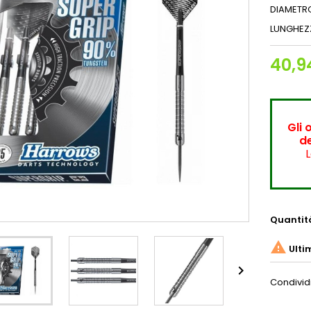
DIAMETR
LUNGHEZ
40,9
Gli 
de
L
Quantit

Ulti

Condivid