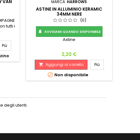
Y VAN
CUESOL
MARCA:
HARROWS
ASTINE IN ALLUMINIO KERAMIC
34MM NERE
(0)
AMPAGNE
Set 3 
 tutti i
Med
resisten
AVVISAMI QUANDO DISPONIBILE

Astine
Più
A

Prezzo
2,20 €
zzino
Aggiungi al carrello
Più


Non disponibile
 degli utenti.