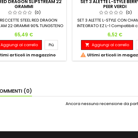
 RED DRAGON SLIPSTREAM 22
SET 3 ALETTE L-STYLE BERR
GRAMMI
PEER VERDI
(0)
(0)
FRECCETTE STEEL RED DRAGON
SET 3 ALETTE L-STYLE CON CH
REAM 22 GRAMMI 90% TUNGSTENO
INTEGRATO EZ L-1 Compatibili con
Lunghezza: Diametro Massimo:
modelli di astine
Prezzo
Prezzo
65,49 €
6,52 €
22 G. 45.70 mm 7.50 mm
Aggiungi al carrello
Più
Aggiungi al carrello


timi articoli in magazzino
Ultimi articoli in maga
OMMENTI (0)
Ancora nessuna recensione da parte