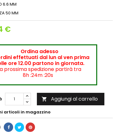
O 6.6 MM
ZA 50 MM
4 €
Ordina adesso
ordini effettuati dal lun al ven prima
lle ore 12.00 partono in giornata.
a prossima spedizione partirà tra
8h :24m :20s
Aggiungi al carrello
à

mi articoli in magazzino
i