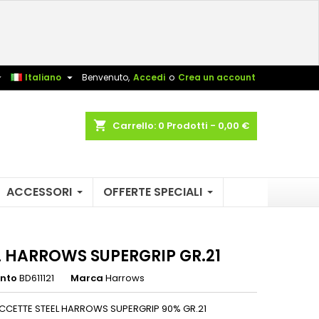
×
×
×
sta


Italiano
Benvenuto,
Accedi
o
Crea un account
shopping_cart
Carrello:
0
Prodotti - 0,00 €
i
i
ACCESSORI
OFFERTE SPECIALI
L HARROWS SUPERGRIP GR.21
ento
BD611121
Marca
Harrows
ECCETTE STEEL HARROWS SUPERGRIP 90% GR.21