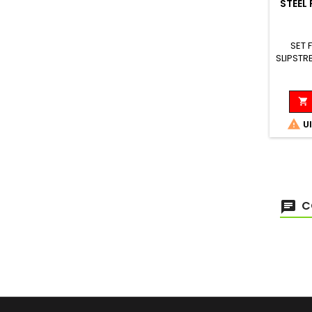
STEEL
SET 
SLIPST
Peso: 


Ul
C