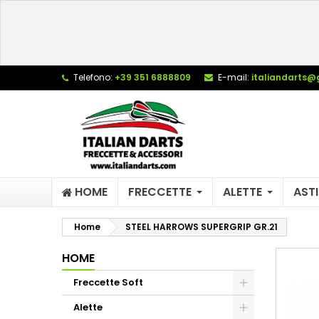
L
C
A
add_circle_outline
De
Telefono:
+39 351 6888809
E-mail:
italiandarts@
No
dei
HOME
FRECCETTE
ALETTE
ASTI
Home
STEEL HARROWS SUPERGRIP GR.21
HOME
Freccette Soft
Alette