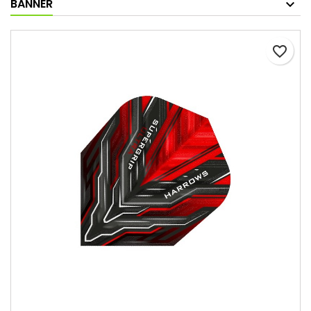
BANNER
favorite_border