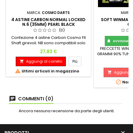
MARCA:
COSMO DARTS
MARC
4 ASTINE CARBON NORMAL LOCKED
SOFT WINMAU 
N.6 (35MM) PEARL BLACK
G
(0)
Confezione 4 astine Carbon Cosmo Fit
AVVISAMI Q

Shaft girevoli. NB:sono compatibili solo
con le alette Cosmo Fit-Flight.
FRECCETTE WINM
Prezzo
27,83 €
GRAMMI 90% TUNGS
6.
Aggiungi al carrello
Più

Pr
61

Ultimi articoli in magazzino
Aggiungi a


Non d
COMMENTI (0)
Ancora nessuna recensione da parte degli utenti.

PRODOTTI