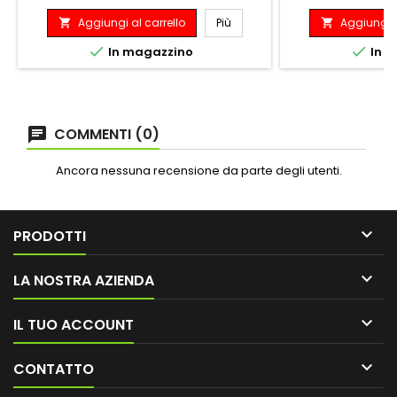
stampata con un a
Aggiungi al carrello
Più
Aggiungi a


di 90 gradi per lanc
Le nervature int


In magazzino
In m
rigidità del 40% 
di materiale, off
aggi
COMMENTI (0)
Ancora nessuna recensione da parte degli utenti.

PRODOTTI

LA NOSTRA AZIENDA

IL TUO ACCOUNT

CONTATTO