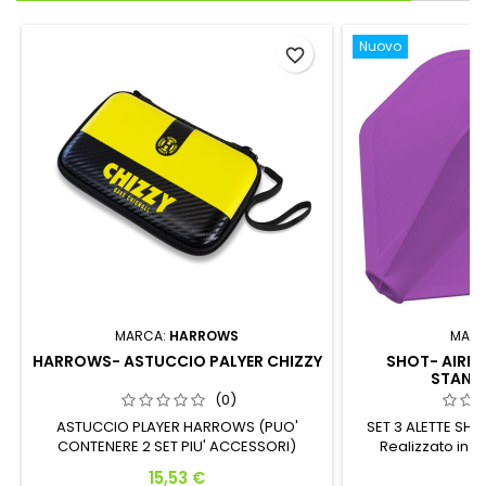
Nuovo
favorite_border
MARCA:
HARROWS
MARC
HARROWS- ASTUCCIO PALYER CHIZZY
SHOT- AIRFO
STAND
(0)
ASTUCCIO PLAYER HARROWS (PUO'
SET 3 ALETTE SHO
CONTENERE 2 SET PIU' ACCESSORI)
Realizzato in 
L'ASTUCCIO VIENE VENDUTO VUOTO
avanzato per 
Prezzo
P
15,53 €
5
flessibilità. Desig