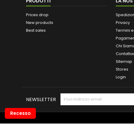
PRODOTTI
LA NOS
Prices drop
Spedizio
New products
Privacy
Best sales
Termini e
Pagamen
Chi Siam
Contatta
Sitemap
Stores
Login
NEWSLETTER
Recesso