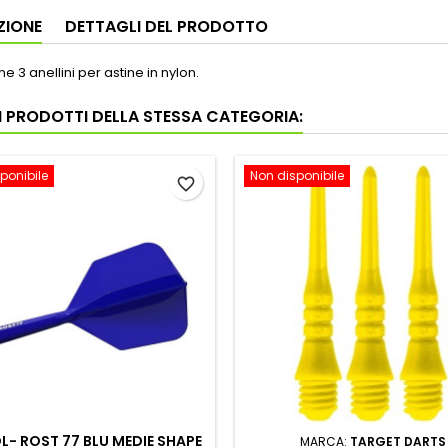
ZIONE
DETTAGLI DEL PRODOTTO
e 3 anellini per astine in nylon.
RI PRODOTTI DELLA STESSA CATEGORIA:
ponibile
Non disponibile
favorite_border
L- ROST 77 BLU MEDIE SHAPE
MARCA:
TARGET DARTS