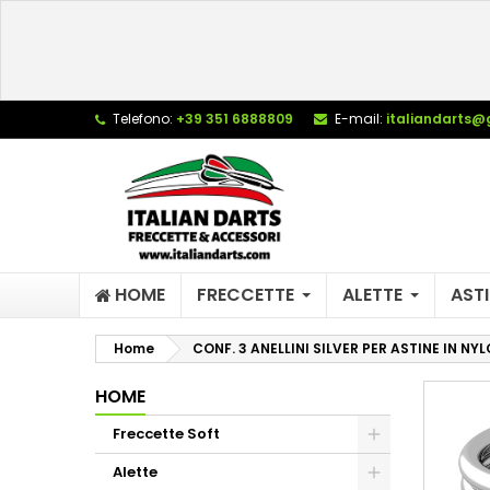
L
C
A
add_circle_outline
De
Telefono:
+39 351 6888809
E-mail:
italiandarts@
No
dei
HOME
FRECCETTE
ALETTE
ASTI
Home
CONF. 3 ANELLINI SILVER PER ASTINE IN NY
HOME
Freccette Soft
Alette