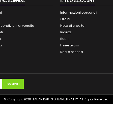
TRA AZIENDA
IL TUO ACCOUNT
ni
Informazioni personali
Ordini
 condizioni di vendita
Note di credito
ti
Indirizzi
o
Buoni
ci
I miei avvisi
Resi e recessi
© Copyright 2026 ITALIAN DARTS DI BANELLI KATTY. All Rights Reserved.