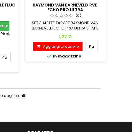
LE FLUO
RAYMOND VAN BARNEVELD RVB
ECHO PRO ULTRA
(0)
SET 3
SET 3 ALETTE TARGET RAYMOND VAN
BILE
BARNEVELD ECHO PRO ULTRA SHAPE
Pixel,
Prezzo
1,22 €
A

Aggiungi al carrello
Più


In magazzino
Più
 degli utenti.