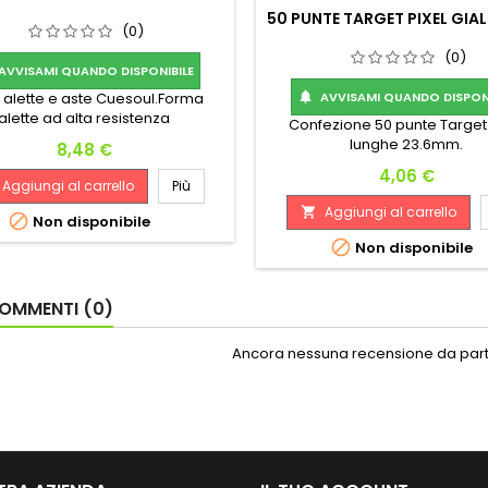
50 PUNTE TARGET PIXEL GIAL
(0)
(0)
AVVISAMI QUANDO DISPONIBILE
3 alette e aste Cuesoul.Forma
AVVISAMI QUANDO DISPONI

alette ad alta resistenza
Confezione 50 punte Target 
lunghe 23.6mm.
Prezzo
8,48 €
Prezzo
4,06 €
Aggiungi al carrello
Più
Aggiungi al carrello


Non disponibile

Non disponibile
OMMENTI (0)
Ancora nessuna recensione da parte