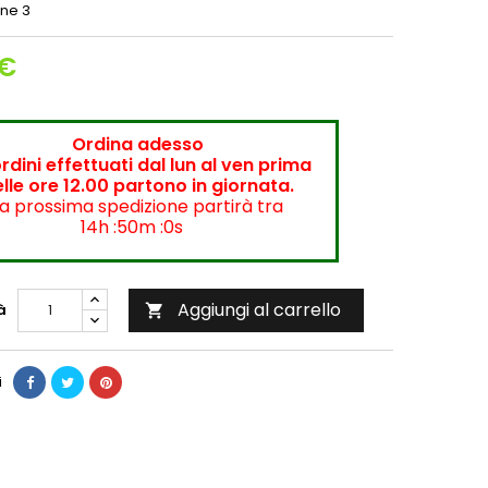
ne 3
 €
Ordina adesso
ordini effettuati dal lun al ven prima
lle ore 12.00 partono in giornata.
a prossima spedizione partirà tra
14h :50m :0s
Aggiungi al carrello
à

i