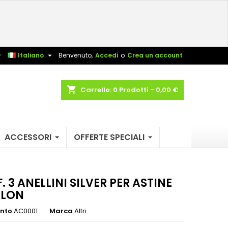
×
×
×
sta


Italiano
Benvenuto,
Accedi
o
Crea un account
shopping_cart
Carrello:
0
Prodotti - 0,00 €
i
i
ACCESSORI
OFFERTE SPECIALI
 3 ANELLINI SILVER PER ASTINE
YLON
ento
AC0001
Marca
Altri