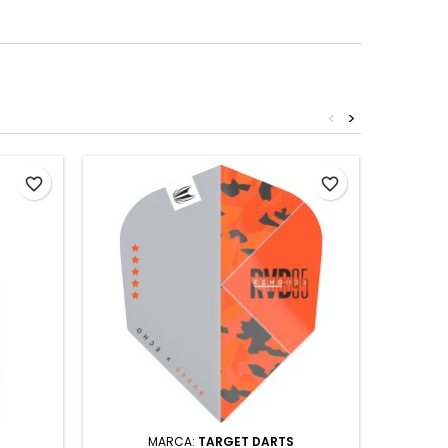
<
>
favorite_border
favorite_border
3 ASTI
MARCA:
TARGET DARTS