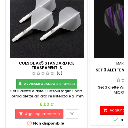
CUESOL AK5 STANDARD ICE
MARC
TRASPARENTI S
SET 3 ALETTE W
(0)
V
AVVISAMI QUANDO DISPONIBILE

Set 3 alette Wi
Set 3 alette e aste Cuesoul taglia Short.
MICRON
Forma alette ad alta resistenza e 21 mm
P
1
di lunghezza delle aste.
Prezzo
6,02 €
Aggiungi a

Aggiungi al carrello
Più


In m

Non disponibile