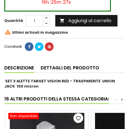
16h :25m :27s
Aggiungi al carrello
Quantità


Ultimi articoli in magazzino
Condividi
DESCRIZIONE
DETTAGLI DEL PRODOTTO
SET 3 ALETTE TARGET VISION RED - TRASPARENTE UNION
JACK 100 micron
16 ALTRI PRODOTTI DELLA STESSA CATEGORIA:
<
>
Non disponibile
favorite_border