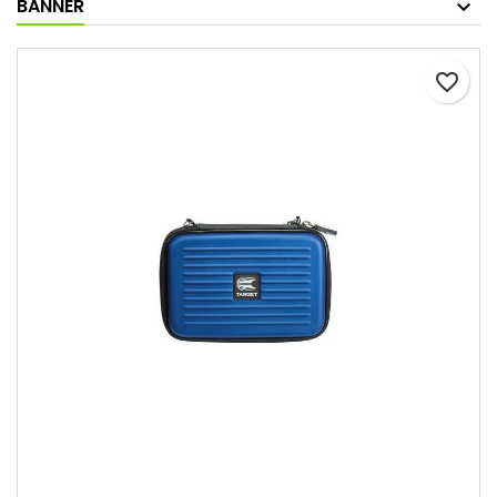
BANNER
favorite_border