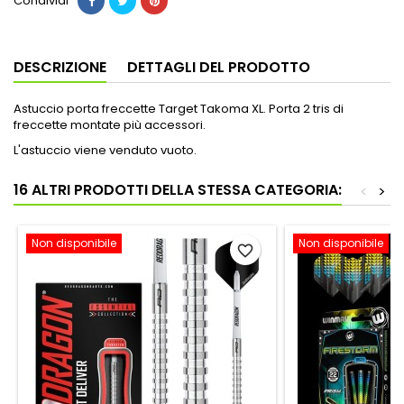
Condividi
DESCRIZIONE
DETTAGLI DEL PRODOTTO
Astuccio porta freccette Target Takoma XL. Porta 2 tris di
freccette montate più accessori.
L'astuccio viene venduto vuoto.
16 ALTRI PRODOTTI DELLA STESSA CATEGORIA:
<
>
Non disponibile
Non disponibile
favorite_border