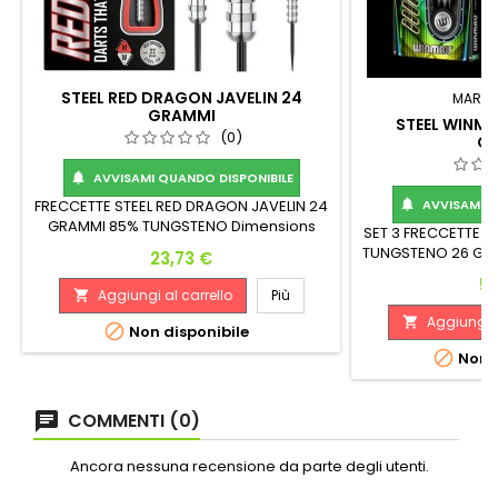
STEEL RED DRAGON JAVELIN 24
MARC
GRAMMI
STEEL WINMA
(0)
G
AVVISAMI QUANDO DISPONIBILE

FRECCETTE STEEL RED DRAGON JAVELIN 24
AVVISAMI Q

GRAMMI 85% TUNGSTENO Dimensions
SET 3 FRECCETTE 
6.45mm x 54.6mm
TUNGSTENO 26 GRA
Prezzo
23,73 €
50.8m
Pr
56
Aggiungi al carrello
Più

Aggiungi a


Non disponibile

Non d
COMMENTI (0)
Ancora nessuna recensione da parte degli utenti.