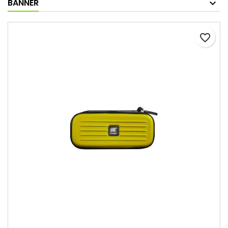
BANNER
favorite_border