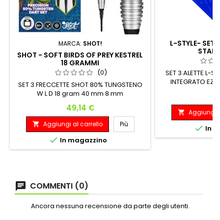
L-STYLE- SET 
MARCA:
SHOT!
STAND
SHOT - SOFT BIRDS OF PREY KESTREL
18 GRAMMI
(0)
SET 3 ALETTE L-
INTEGRATO EZ L
SET 3 FRECCETTE SHOT 80% TUNGSTENO
Compatibili con tu
W L D 18 gram 40 mm 8 mm
P
5
Prezzo
49,14 €
Aggiungi a

Aggiungi al carrello
Più


In m

In magazzino
COMMENTI (0)
Ancora nessuna recensione da parte degli utenti.