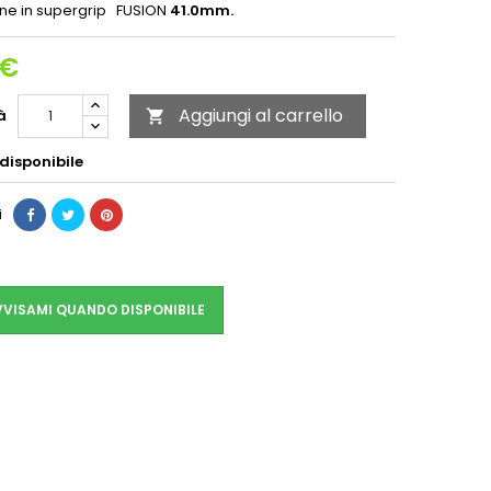
tine in supergrip FUSION
41.0mm.
 €
Aggiungi al carrello
à

disponibile
i
VISAMI QUANDO DISPONIBILE