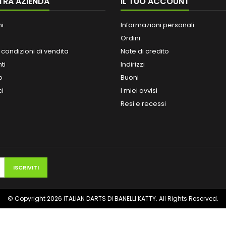
TRA AZIENDA
IL TUO ACCOUNT
ni
Informazioni personali
Ordini
 condizioni di vendita
Note di credito
ti
Indirizzi
o
Buoni
ci
I miei avvisi
Resi e recessi
© Copyright 2026 ITALIAN DARTS DI BANELLI KATTY. All Rights Reserved.