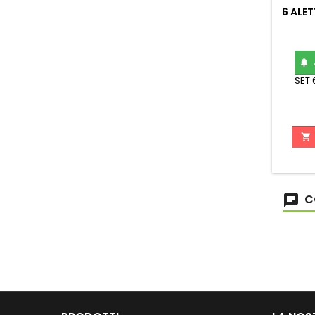
6 ALET

SET 

C