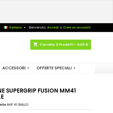
×
×
×
sta


Italiano
Benvenuto,
Accedi
o
Crea un account
shopping_cart
Carrello:
0
Prodotti - 0,00 €
i
i
ACCESSORI
OFFERTE SPECIALI
NE SUPERGRIP FUSION MM41
LE
ento
AHF 41 GIALLO