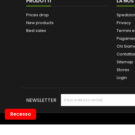
PRODOTTI
LA NOS
Prices drop
Spedizio
New products
Privacy
Best sales
Termini e
Pagamen
Chi Siam
Contatta
Sitemap
Stores
Login
NEWSLETTER
Recesso