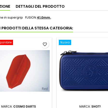
ZIONE
DETTAGLI DEL PRODOTTO
ine in supergrip FUSION
41.0mm.
RI PRODOTTI DELLA STESSA CATEGORIA:
ponibile
Nuovo
favorite_border
MARCA:
COSMO DARTS
MARCA:
SHOT!