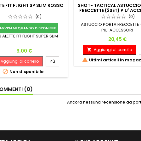
TE FIT FLIGHT SP SLIM ROSSO
SHOT- TACTICAL ASTUCCIO
FRECCETTE (2SET) PIU' ACC
BLU
(0)
(0)
ASTUCCIO PORTA FRECCETTE (
AVVISAMI QUANDO DISPONIBILE
PIU' ACCESSORI
6 ALETTE FIT FLIGHT SUPER SLIM
Prezzo
20,45 €
Aggiungi al carrello
Prezzo

9,00 €

Ultimi articoli in maga
Aggiungi al carrello
Più

Non disponibile
OMMENTI (0)
Ancora nessuna recensione da parte