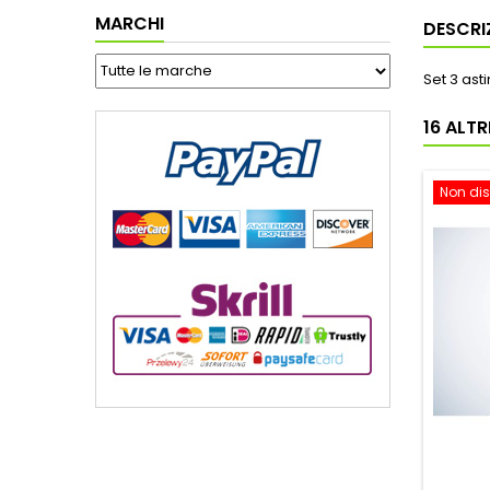
MARCHI
DESCRI
Set 3 ast
16 ALT
Non dis