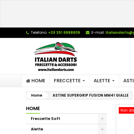
L
C
A
add_circle_outline
De
Telefono:
+39 351 6888809
E-mail:
italiandarts@
No
dei
HOME
FRECCETTE
ALETTE
ASTI
Home
ASTINE SUPERGRIP FUSION MM41 GIALLE
HOME
Non dis
Freccette Soft
Alette