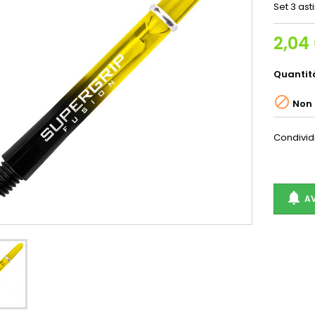
Set 3 as
2,04
Quantit

Non 
Condivid

AV