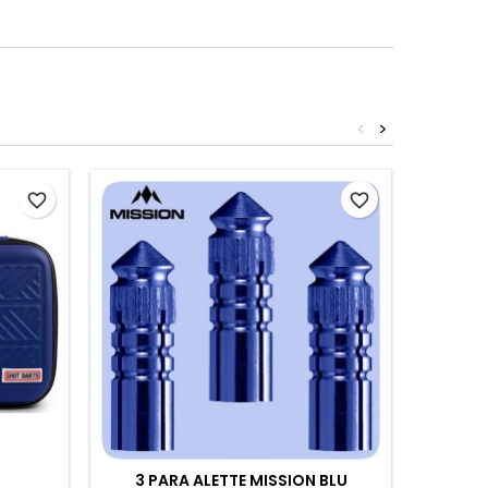
<
>
favorite_border
favorite_border
3 PARA ALETTE MISSION BLU