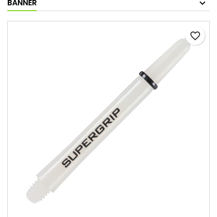
BANNER
favorite_border