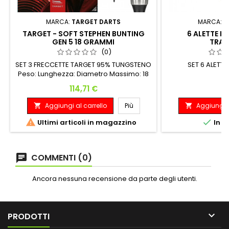
MARCA:
TARGET DARTS
MARCA:
C
TARGET - SOFT STEPHEN BUNTING
6 ALETTE FI
GEN 5 18 GRAMMI
TRAS
(0)
SET 3 FRECCETTE TARGET 95% TUNGSTENO
SET 6 ALETTE
Peso: Lunghezza: Diametro Massimo: 18
G. 40.90 mm 6.60 mm
Prezzo
P
114,71 €
9
Aggiungi al carrello
Più
Aggiungi a




Ultimi articoli in magazzino
In m
COMMENTI (0)
Ancora nessuna recensione da parte degli utenti.

PRODOTTI