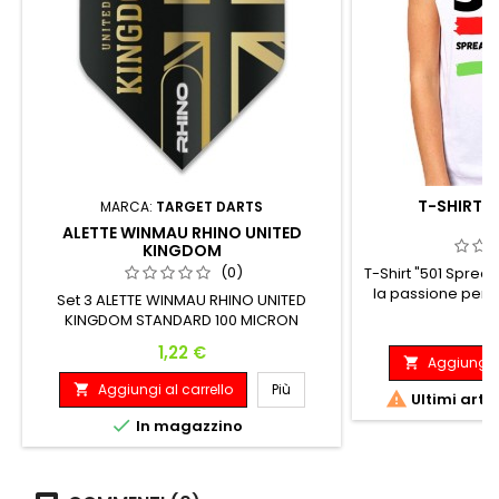
T-SHIRT 5
MARCA:
TARGET DARTS
ALETTE WINMAU RHINO UNITED
KINGDOM
(0)
T-Shirt "501 Spread
la passione per le
Set 3 ALETTE WINMAU RHINO UNITED
dedicato di frecce
KINGDOM STANDARD 100 MICRON
P
15
Taglie unisex: M
Prezzo
1,22 €
sublimatica alta qu
Aggiungi a

anni! Tessuto tecn
Aggiungi al carrello
Più

solita magl

Ultimi arti

In magazzino