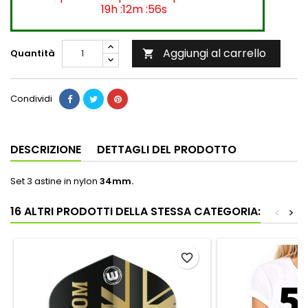
19h :12m :56s
Aggiungi al carrello
Quantità

Condividi
DESCRIZIONE
DETTAGLI DEL PRODOTTO
Set 3 astine in nylon
34
mm.
16 ALTRI PRODOTTI DELLA STESSA CATEGORIA:
<
>
favorite_border