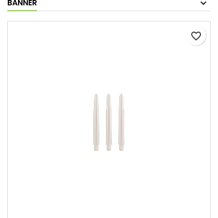
BANNER
favorite_border