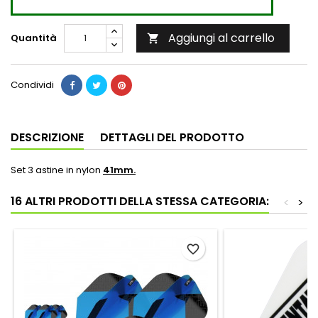
Aggiungi al carrello
Quantità

Condividi
DESCRIZIONE
DETTAGLI DEL PRODOTTO
Set 3 astine in nylon
41mm.
16 ALTRI PRODOTTI DELLA STESSA CATEGORIA:
<
>
favorite_border