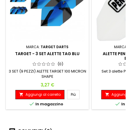
MARCA:
TARGET DARTS
MARCA:
TARGET - 3 SET ALETTE TAG BLU
ALETTE PENT
BI
(0)
3 SET (9 PEZZI) ALETTE TARGET 100 MICRON
Set 3 alette Pe
SHAPE
m
Prezzo
P
3,27 €
0
Aggiungi al carrello
Più
Aggiungi a




In magazzino
In m