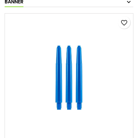
BANNER
favorite_border