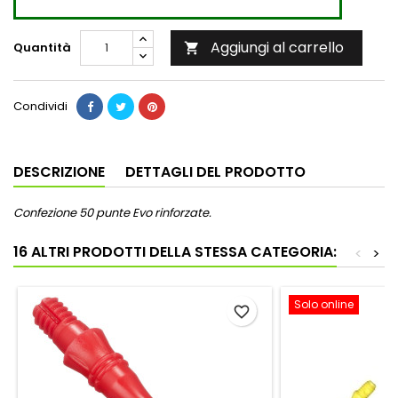
Aggiungi al carrello
Quantità

Condividi
DESCRIZIONE
DETTAGLI DEL PRODOTTO
Confezione 50 punte Evo rinforzate.
16 ALTRI PRODOTTI DELLA STESSA CATEGORIA:
<
>
Solo online
favorite_border