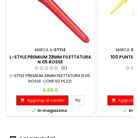
MARCA:
L-STYLE
MARCA:
EV
L-STYLE PREMIUM 28MM FILETTATURA
100 PUNTE E
N.05 ROSSE
(0)
L-STYLE PREMIUM 28MM FILETTATURA N.05
p
ROSSE CONF.50 PEZZI
Prezzo
P
4,88 €
6
Aggiungi al carrello
Più
Aggiungi a




In magazzino
In m