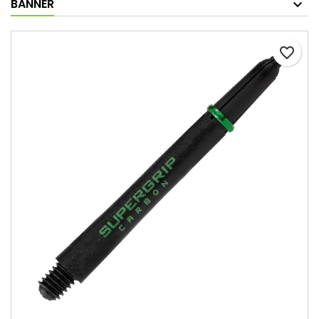
BANNER
favorite_border