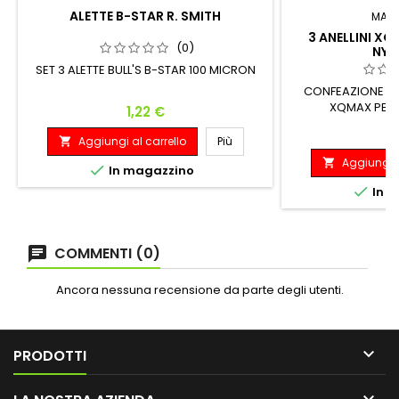
ALETTE B-STAR R. SMITH
MAR
3 ANELLINI XQ
(0)
NYL
SET 3 ALETTE BULL'S B-STAR 100 MICRON
CONFEAZIONE 3 A
XQMAX PER 
Prezzo
1,22 €
P
0
Aggiungi al carrello
Più

Aggiungi a


In magazzino

In m
COMMENTI (0)
Ancora nessuna recensione da parte degli utenti.

PRODOTTI
