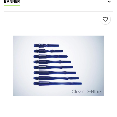
BANNER
favorite_border