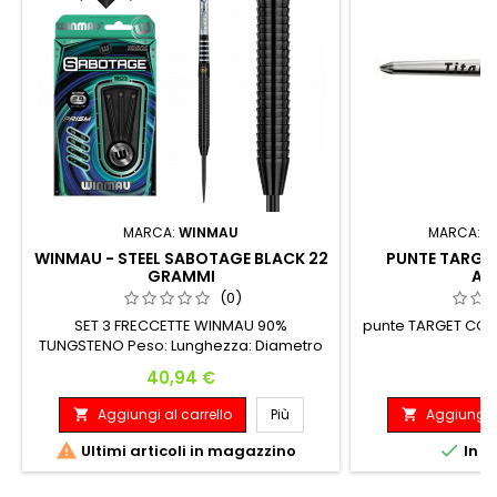
MARCA:
WINMAU
MARCA:
T
WINMAU - STEEL SABOTAGE BLACK 22
PUNTE TARGE
GRAMMI
AR
(0)
SET 3 FRECCETTE WINMAU 90%
punte TARGET CON
TUNGSTENO Peso: Lunghezza: Diametro
Massimo: 22 G. 50.80 mm 6.35 mm
Prezzo
P
40,94 €
8
Aggiungi al carrello
Più
Aggiungi a




Ultimi articoli in magazzino
In m