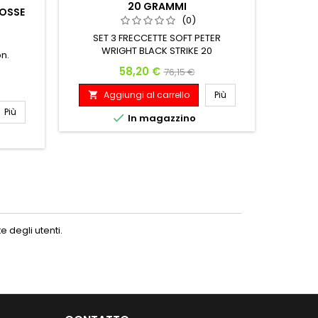
20 GRAMMI
ROSSE
ASTINE 
(0)
SET 3 FRECCETTE SOFT PETER
WRIGHT BLACK STRIKE 20
on.
GRAMMIGRAMMI 90% TUNGSTENO
Prezzo
Prezzo base
58,20 €
76,15 €
Dimensions 7.8mm x 38.1mm
Aggiungi al carrello
Più

Più
A


In magazzino
 degli utenti.