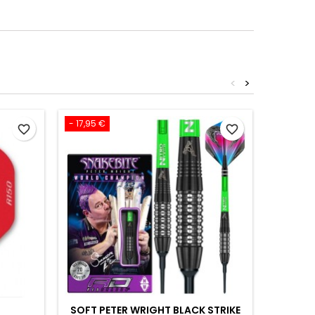
<
>
- 17,95 €
favorite_border
favorite_border
SOFT PETER WRIGHT BLACK STRIKE