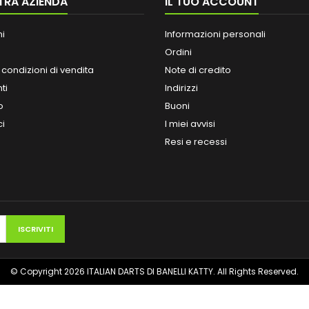
TRA AZIENDA
IL TUO ACCOUNT
ni
Informazioni personali
Ordini
 condizioni di vendita
Note di credito
ti
Indirizzi
o
Buoni
ci
I miei avvisi
Resi e recessi
© Copyright 2026 ITALIAN DARTS DI BANELLI KATTY. All Rights Reserved.