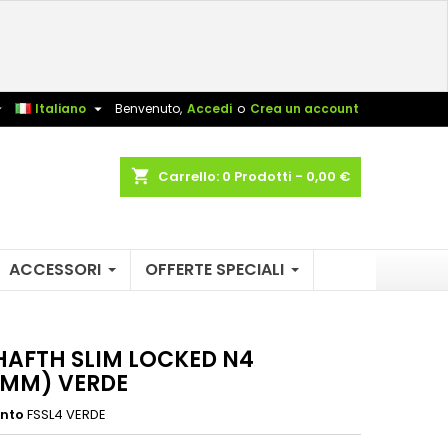
×
×
×
sta


Italiano
Benvenuto,
Accedi
o
Crea un account
shopping_cart
Carrello:
0
Prodotti - 0,00 €
i
i
ACCESSORI
OFFERTE SPECIALI
SHAFTH SLIM LOCKED N4
5MM) VERDE
ento
FSSL4 VERDE