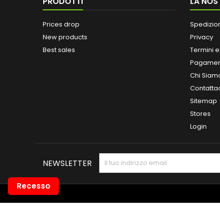
PRODOTTI
LA NOS
Prices drop
Spedizio
New products
Privacy
Best sales
Termini e
Pagamen
Chi Siam
Contatta
Sitemap
Stores
Login
NEWSLETTER
Recesso