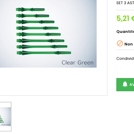
SET 3 AS
5,21 
Quantit

Non 
Condivid

AV