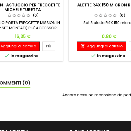
N- ASTUCCIO PER FRECCETTE
ALETTE R4X 150 MICRON 
MICHELE TURETTA
(0)
(0)
IO PORTA FRECCETTE MISSION IN
Set 3 alette R4X 150 micr
2 SET MONTATI) PIU' ACCESSORI
Prezzo
Prezzo
16,35 €
0,80 €
Aggiungi al carrello
Più
Aggiungi al carrello



In magazzino
In magazzino
OMMENTI (0)
Ancora nessuna recensione da parte