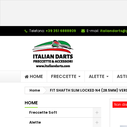
L
C
A
add_circle_outline
De
Telefono:
+39 351 6888809
E-mail:
italiandarts@
No
dei
HOME
FRECCETTE
ALETTE
ASTI
Home
FIT SHAFTH SLIM LOCKED N4 (28.5MM) VER
HOME
Non dis
Freccette Soft
Alette