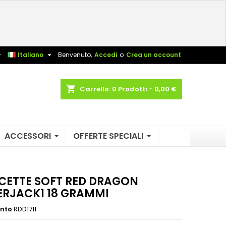
×
×
×
sta


Italiano
Benvenuto,
Accedi
o
Crea un account
shopping_cart
Carrello:
0
Prodotti - 0,00 €
i
i
ACCESSORI
OFFERTE SPECIALI
CETTE SOFT RED DRAGON
RJACK1 18 GRAMMI
ento
RDD1711