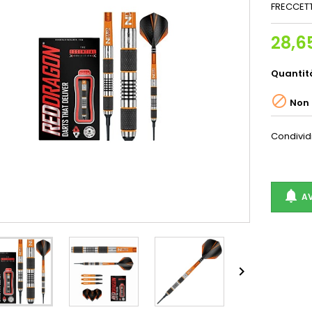
FRECCET
28,6
Quantit

Non 
Condivid

AV
