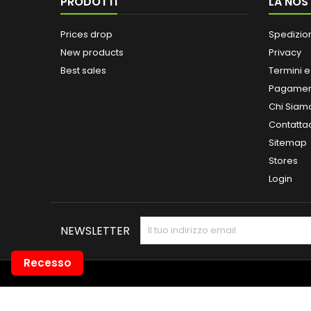
PRODOTTI
LA NOS
Prices drop
Spedizio
New products
Privacy
Best sales
Termini e
Pagamen
Chi Siam
Contatta
Sitemap
Stores
Login
NEWSLETTER
Recesso