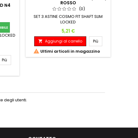
ROSSO
ED N4
ALCHEM
(0)
SET 3 ASTINE COSMO FIT SHAFT SLIM
LOCKED
SET 3 
BILE
Prezzo
5,21 €
L LOCKED
Aggiungi al carrello
Più

A


Ultimi articoli in magazzino
Più
 degli utenti.