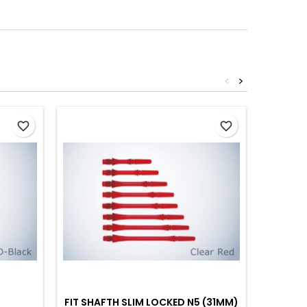
<
>
favorite_border
favorite_border
FIT SHAFTH SLIM LOCKED N5 (31MM)