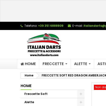
L
C
A
add_circle_outline
De
Telefono:
+39 351 6888809
E-mail:
italiandarts@
No
dei
HOME
FRECCETTE
ALETTE
ASTI
Home
FRECCETTE SOFT RED DRAGON AMBERJACK
HOME
Non dis
Freccette Soft
Alette