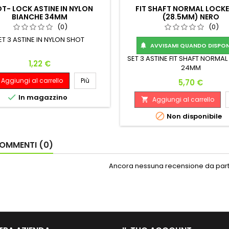
T- LOCK ASTINE IN NYLON
FIT SHAFT NORMAL LOCK
BIANCHE 34MM
(28.5MM) NERO
(0)
(0)
ET 3 ASTINE IN NYLON SHOT
AVVISAMI QUANDO DISPONI

SET 3 ASTINE FIT SHAFT NORMA
Prezzo
1,22 €
24MM
Aggiungi al carrello
Più
Prezzo
5,70 €

In magazzino
Aggiungi al carrello


Non disponibile
OMMENTI (0)
Ancora nessuna recensione da parte