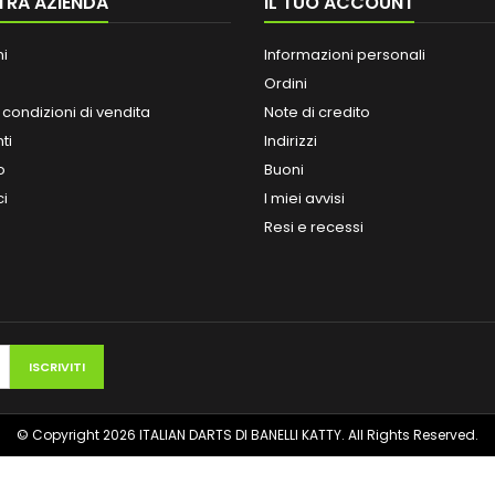
TRA AZIENDA
IL TUO ACCOUNT
ni
Informazioni personali
Ordini
 condizioni di vendita
Note di credito
ti
Indirizzi
o
Buoni
ci
I miei avvisi
Resi e recessi
© Copyright 2026 ITALIAN DARTS DI BANELLI KATTY. All Rights Reserved.