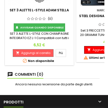
SET 3 ALETTE L-STYLE ADAM STELLA
MARCA
STEEL DESIGNA 
(0)
AVVISAMI QUANDO DISPONIBILE

Set 3 FRECCETTE
SET 3 ALETTE L-STYLE CON CHAMPAGNE
20 GRAMMI TUNGS
INTEGRATO EZ L-1 Compatibili con tutti i
48.50 mm Diamet
Pr
40
modelli di astine
90% T
Prezzo
6,52 €
Aggiungi a

Aggiungi al carrello
Più


Ultimi arti

Non disponibile
COMMENTI (0)
Ancora nessuna recensione da parte degli utenti.

PRODOTTI