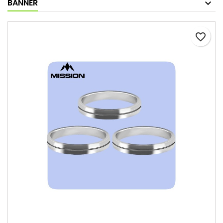
BANNER
favorite_border