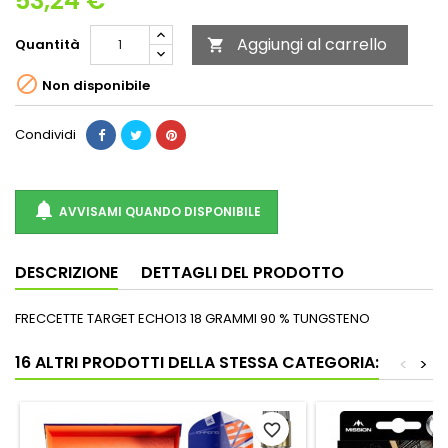
53,24 €
Aggiungi al carrello
Quantità


Non disponibile
Condividi

AVVISAMI QUANDO DISPONIBILE
DESCRIZIONE
DETTAGLI DEL PRODOTTO
FRECCETTE TARGET ECHO13 18 GRAMMI 90 % TUNGSTENO
16 ALTRI PRODOTTI DELLA STESSA CATEGORIA:
<
>
favorite_border