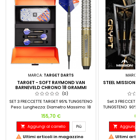
MARCA:
TARGET DARTS
MARCA
TARGET - SOFT RAYMOND VAN
STEEL MISSION 
BARNEVELD CHRONO 18 GRAMMI
(0)
SET 3 FRECCETTE TARGET 95% TUNGSTENO
Set 3 FRECCETT
Peso: Lunghezza: Diametro Massimo: 18
TUNGSTENO 90% 
G. 47.00 mm 6.45 mm
7.
Prezzo
Pr
155,70 €
69
Aggiungi al carrello
Più
Aggiungi a




Ultimi articoli in magazzino
Ultimi arti