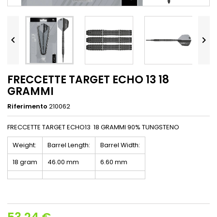


FRECCETTE TARGET ECHO 13 18
GRAMMI
Riferimento
210062
FRECCETTE TARGET ECHO13 18 GRAMMI 90% TUNGSTENO
Weight:
Barrel Length:
Barrel Width:
18 gram
46.00 mm
6.60 mm