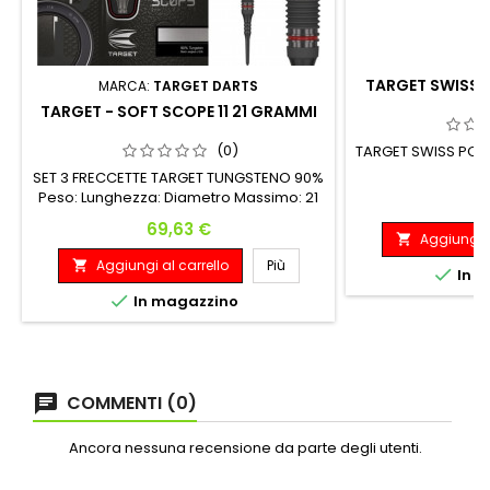
TARGET SWISS 
MARCA:
TARGET DARTS
3
TARGET - SOFT SCOPE 11 21 GRAMMI
(0)
TARGET SWISS POI
SET 3 FRECCETTE TARGET TUNGSTENO 90%
Peso: Lunghezza: Diametro Massimo: 21
P
1
G. 50.00 mm 6.60 mm
Prezzo
69,63 €
Aggiungi a

Aggiungi al carrello
Più


In m

In magazzino
COMMENTI (0)
Ancora nessuna recensione da parte degli utenti.