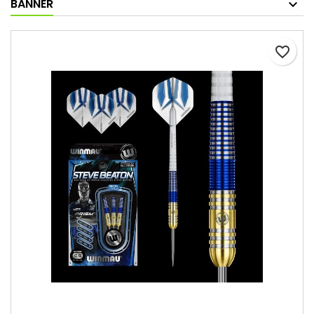
BANNER
favorite_border