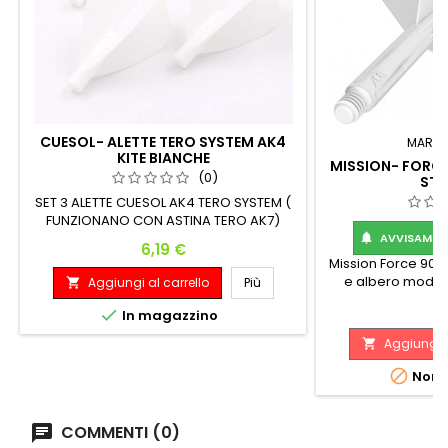
CUESOL- ALETTE TERO SYSTEM AK4
MARC
KITE BIANCHE
MISSION- FORCE 
(0)
ST
SET 3 ALETTE CUESOL AK4 TERO SYSTEM (
FUNZIONANO CON ASTINA TERO AK7)
AVVISAMI Q

Prezzo
6,19 €
Mission Force 90-
e albero modell
Aggiungi al carrello
Più

Standard No2 - Med
P
6

In magazzino
Mission Force 90:
asta complet
Aggiungi a

Realizzato con mate
qualità, il Force

Non d
perfetto di 90 grad
durante il gioco,
u
COMMENTI (0)