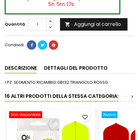
5h :5m :17s
Aggiungi al carrello
Quantità

Condividi
DESCRIZIONE
DETTAGLI DEL PRODOTTO
1 PZ. SEGMENTO RICAMBIO GB132 TRIANGOLO ROSSO
16 ALTRI PRODOTTI DELLA STESSA CATEGORIA:
<
>
Non disponibile
Nuovo
favorite_border