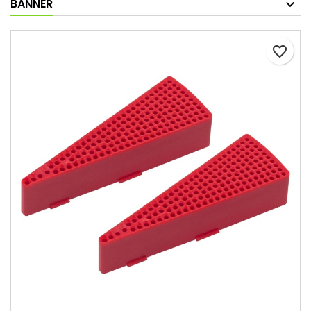
BANNER
favorite_border