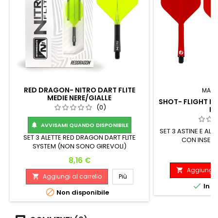
RED DRAGON- NITRO DART FLITE
MARC
MEDIE NERE/GIALLE
SHOT- FLIGHT DE
(0)
M
AVVISAMI QUANDO DISPONIBILE

SET 3 ASTINE E ALE
SET 3 ALETTE RED DRAGON DART FLITE
CON INSERT
SYSTEM (NON SONO GIREVOLI)
P
8
Prezzo
8,16 €
Aggiungi a

Aggiungi al carrello
Più


In m

Non disponibile