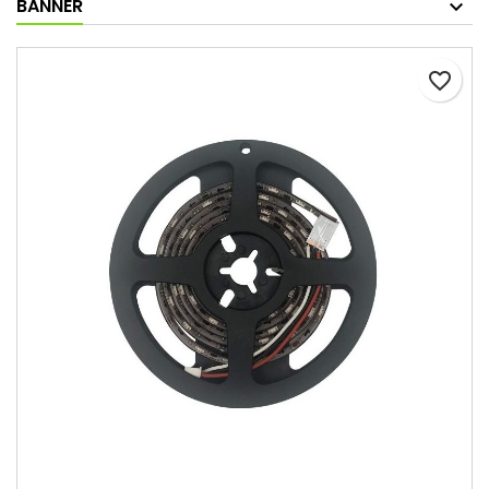
BANNER
favorite_border