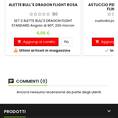
ALETTE BULL'S DRAGON FLIGHT ROSA
ASTUCCIO PER 
FLINT
(0)
SET 3 ALETTE BULL'S DRAGON FLIGHT
custodia per 
STANDARD Angolo di 90°, 200 micron
resistente, leggero ed estremamente
Prezzo
P
4,06 €
1
resistente. Questi sono i BULL'S
DragonFlights. I DragonFlights sono alette
Aggiungi al carrello
Più
Aggiungi a


sagomate, ovvero sono costituiti da una
forma fusa. Questo rende le alette molto


Ultimi articoli in magazzino
In m
stabili ed elimina la costante flessione
dopo pochi lanci. L'angolo stabile di 90°
tra i...
COMMENTI (0)
Ancora nessuna recensione da parte degli utenti.

PRODOTTI