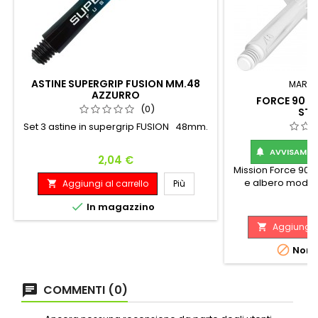
ASTINE SUPERGRIP FUSION MM.48
MARC
AZZURRO
FORCE 90 B
(0)
ST
Set 3 astine in supergrip FUSION 48mm.
AVVISAMI Q

Prezzo
2,04 €
Mission Force 90-
e albero modell
Aggiungi al carrello
Più

Standard No2 - Med
P
6

In magazzino
Mission Force 90:
asta complet
Aggiungi a

Realizzato con mate
qualità, il Force

Non d
perfetto di 90 grad
durante il gioco,
u
COMMENTI (0)