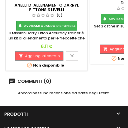
DAR
ANELLI DI ALLENAMENTO DARRYL
FITTONS 3 LIVELLI
(0)
AVVISAMI Q

AVVISAMI QUANDO DISPONIBILE
Set 3 astine in s

Il Mission Darryl Fitton Accuracy Trainer è
un kit di allenamento per le freccette che
P
2
ti aiuta a migliorare la precisione del tuo
Prezzo
6,11 €
gioco. Darryl Fitton è responsabile dello
Aggiungi a

sviluppo dei giocatori presso Mission
Aggiungi al carrello
Più


Non d
Darts e questo kit di allenamento è stato
sviluppato per aiutare i giocatori a

Non disponibile
colpire aree specifiche sul tabellone. I
pezzi di allenamento si...
COMMENTI (0)
Ancora nessuna recensione da parte degli utenti.

PRODOTTI
