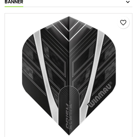
BANNER
favorite_border