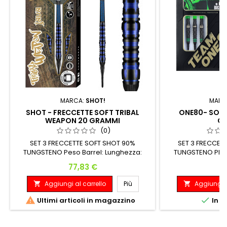
MARCA:
SHOT!
MARC
SHOT - FRECCETTE SOFT TRIBAL
ONE80- SOFT
WEAPON 20 GRAMMI
G
(0)
SET 3 FRECCETTE SOFT SHOT 90%
SET 3 FRECCET
TUNGSTENO Peso Barrel: Lunghezza:
TUNGSTENO PESO
Diametro Massimo: 20 G. 45.00 mm 7.10
(MONTATE 20 GRAM
Prezzo
Pr
77,83 €
61
mm
Diametro Massimo
Aggiungi al carrello
Più
Aggiungi a




Ultimi articoli in magazzino
In m