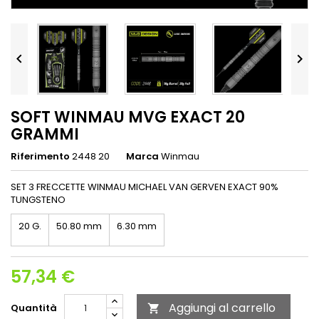


SOFT WINMAU MVG EXACT 20
GRAMMI
Riferimento
2448 20
Marca
Winmau
SET 3 FRECCETTE WINMAU MICHAEL VAN GERVEN EXACT 90%
TUNGSTENO
20 G.
50.80 mm
6.30 mm
57,34 €
Aggiungi al carrello
Quantità
