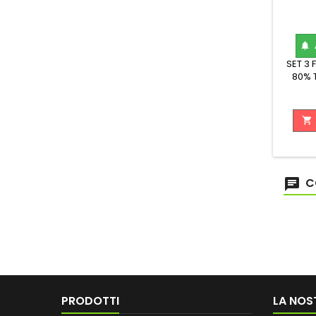

SET 3
80% 
LUNG

C
PRODOTTI
LA NOS