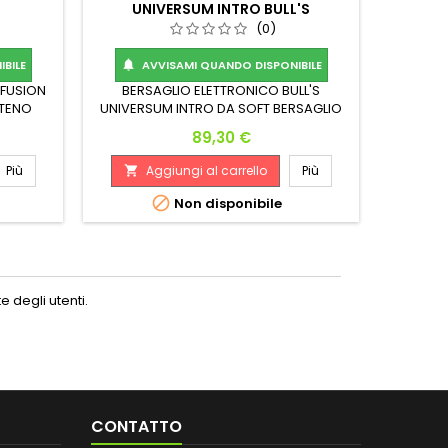
UNIVERSUM INTRO BULL'S
(0)
SET 3 P
BILE
AVVISAMI QUANDO DISPONIBILE

 FUSION
BERSAGLIO ELETTRONICO BULL'S
STENO
UNIVERSUM INTRO DA SOFT BERSAGLIO
 45.7mm
CON MISURE REGOLAMENTARI DA
A
Prezzo

89,30 €
TORNEO
Più
Aggiungi al carrello
Più


Non disponibile
 degli utenti.
CONTATTO