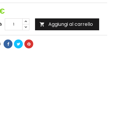
 €
Aggiungi al carrello
à

i