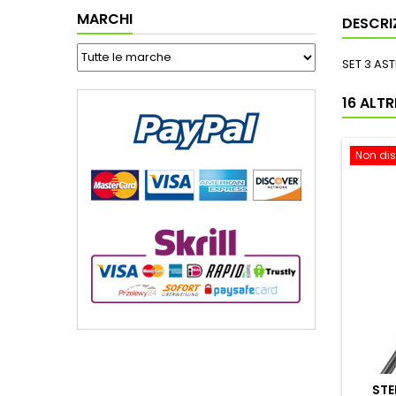
MARCHI
DESCRI
SET 3 AS
16 ALT
Non dis
STE