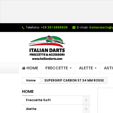
L
C
A
add_circle_outline
De
Telefono:
+39 351 6888809
E-mail:
italiandarts@
No
dei
HOME
FRECCETTE
ALETTE
ASTI
Home
SUPERGRIP CARBON ST 34 MM ROSSE
HOME
Freccette Soft
Alette