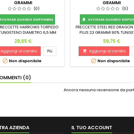
GRAMMI
GRAMMI
(0)
(0)
AVVISAMI QUANDO DISPONIBILE
AVVISAMI QUANDO DISPONI

 FRECCETTE HARROWS TORPEDO
FRECCETTE STEEL RED DRAGON
TUNGSTENO DIAMETRO 6,5 MM
PLUS 23 GRAMMI 90% TUNG
HEZZA 49 MM PESO 22 GRAMMI
Dimensions 6.7mm - 7.6mm x
Prezzo
Prezzo
28,65 €
59,75 €
Aggiungi al carrello
Più
Aggiungi al carrello



Non disponibile
Non disponibile
OMMENTI (0)
Ancora nessuna recensione da parte
TRA AZIENDA
IL TUO ACCOUNT