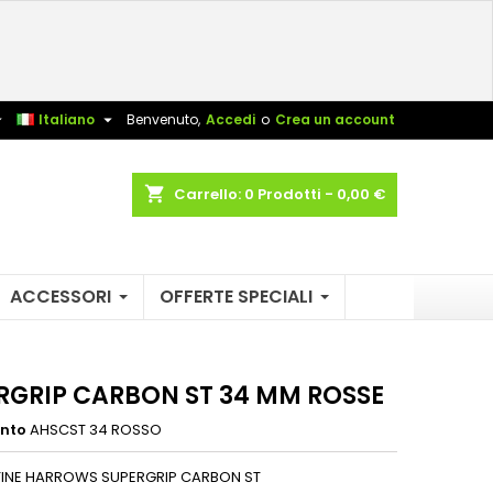
×
×
×
sta


Italiano
Benvenuto,
Accedi
o
Crea un account
shopping_cart
Carrello:
0
Prodotti - 0,00 €
i
i
ACCESSORI
OFFERTE SPECIALI
RGRIP CARBON ST 34 MM ROSSE
ento
AHSCST 34 ROSSO
STINE HARROWS SUPERGRIP CARBON ST