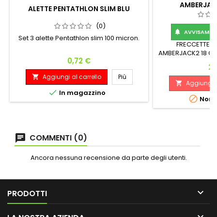
AMBERJAC
ALETTE PENTATHLON SLIM BLU
(0)
AVVISAMI Q

Set 3 alette Pentathlon slim 100 micron.
FRECCETTE S
AMBERJACK2 18 G
Prezzo
0,72 €
Pr
28
Aggiungi al carrello
Più

Aggiungi a


In magazzino

Non d
COMMENTI (0)
Ancora nessuna recensione da parte degli utenti.

PRODOTTI
