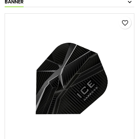
BANNER
favorite_border