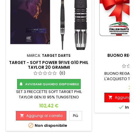
BUONO REGA
MARCA:
TARGET DARTS
TARGET - SOFT POWER 9FIVE G10 PHIL
TAYLOR 20 GRAMMI
(0)
BUONO REGALO
L'ACQUISTO TI 
REGALO T
AVVISAMI QUANDO DISPONIBILE

Pr
24
SET 3 FRECCETTE SOFT TARGET PHIL
TAYLOR GEN.10 95% TUNGSTENO
Aggiungi a

DIAMETRO: 7.00 MM LUNGHEZZA: 40 MM
Prezzo
102,42 €

In m
Aggiungi al carrello
Più


Non disponibile