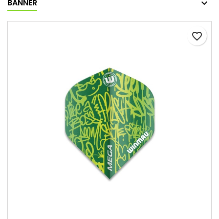
BANNER
favorite_border