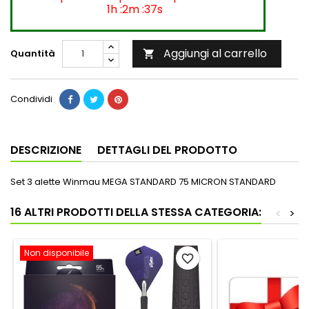
1h :2m :37s
Aggiungi al carrello
Quantità

Condividi
DESCRIZIONE
DETTAGLI DEL PRODOTTO
Set 3 alette Winmau MEGA STANDARD 75 MICRON STANDARD
16 ALTRI PRODOTTI DELLA STESSA CATEGORIA:
<
>
Non disponibile
favorite_border