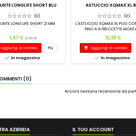
PUNTE LONGLIFE SHORT BLU
ASTUCCIO XQMAX XL B
(0)
(0)
PUNTE LONG LIFE SHORT 21 MM
L'ASTUCCIO XQMAX XL PUO CO
FINO A 6 FRECCETTE MONT
PIU'ACCESSORI. L'ASTUCCIO 
Prezzo
Prezzo base
Prezzo
1,47 €
12,25 €
2,36 €
VENDUTO VUOTO
Aggiungi al carrello
Più
Aggiungi al carrello



In magazzino
In magazzino
OMMENTI (0)
Ancora nessuna recensione da parte
TRA AZIENDA
IL TUO ACCOUNT