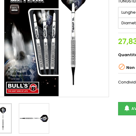
TUNGST
Lunghe
Diamet
27,8
Quantit

Non 
Condivid

AV