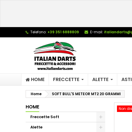
L
C
A
add_circle_outline
De
Telefono:
+39 351 6888809
E-mail:
italiandarts@
No
dei
HOME
FRECCETTE
ALETTE
ASTI
Home
SOFT BULL'S METEOR MT2 20 GRAMMI
HOME
Non dis
Freccette Soft
Alette