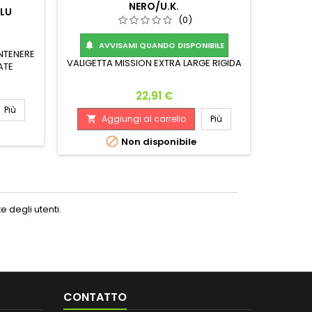
NERO/U.K.
LU
(0)
Cuesou
AVVISAMI QUANDO DISPONIBILE

materiali
NTENERE
assicura 
VALIGETTA MISSION EXTRA LARGE RIGIDA
ATE
più 
VIENE
freccetta
A
Prezzo

22,91 €
l'aggiun
Più
integr
Aggiungi al carrello
Più


Non disponibile
 degli utenti.
CONTATTO