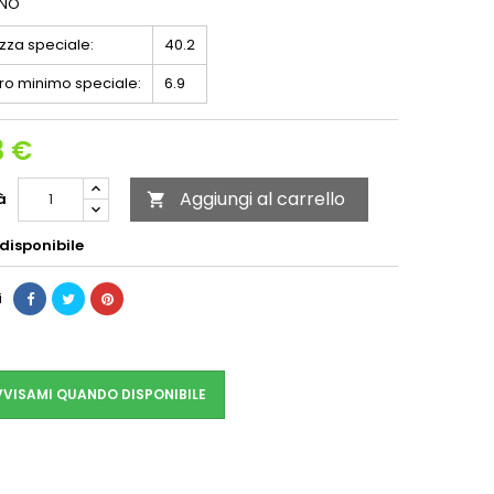
ENO
zza speciale:
40.2
ro minimo speciale:
6.9
3 €
Aggiungi al carrello
à

disponibile
i
VISAMI QUANDO DISPONIBILE