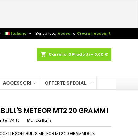
×
×
×
sta


Italiano
Benvenuto,
Accedi
o
Crea un account
shopping_cart
Carrello:
0
Prodotti - 0,00 €
i
i
ACCESSORI
OFFERTE SPECIALI
 BULL'S METEOR MT2 20 GRAMMI
ento
17440
Marca
Bull's
ECCETTE SOFT BULL'S METEOR MT2 20 GRAMMI 80%