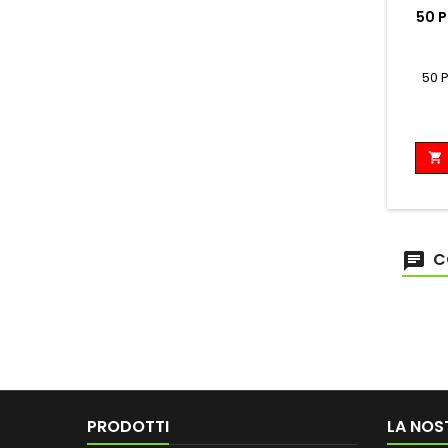
50 
50 

C
PRODOTTI
LA NOS