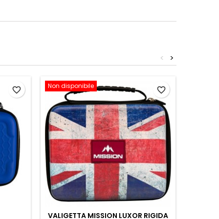
<
>
Non disponibile
favorite_border
favorite_border
VALIGETTA MISSION LUXOR RIGIDA
CUESOL