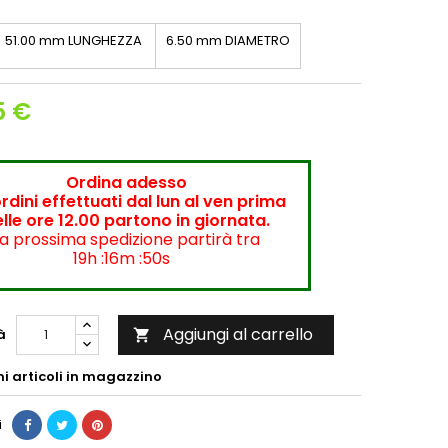
51.00 mm LUNGHEZZA
6.50 mm DIAMETRO
5 €
Ordina adesso
ordini effettuati dal lun al ven prima
lle ore 12.00 partono in giornata.
a prossima spedizione partirà tra
19h :16m :50s
Aggiungi al carrello
à

mi articoli in magazzino
i