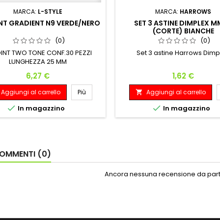
MARCA:
L-STYLE
MARCA:
HARROWS
NT GRADIENT N9 VERDE/NERO
SET 3 ASTINE DIMPLEX 
(CORTE) BIANCHE
(0)
(0)
OINT TWO TONE CONF.30 PEZZI
Set 3 astine Harrows Dimp
LUNGHEZZA 25 MM
Prezzo
Prezzo
6,27 €
1,62 €
Aggiungi al carrello
Più
Aggiungi al carrello



In magazzino
In magazzino
OMMENTI (0)
Ancora nessuna recensione da parte