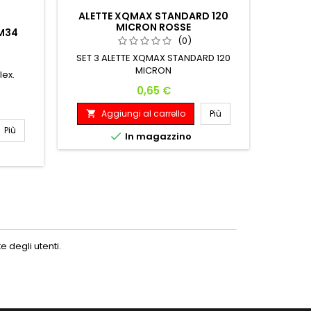
ALETTE XQMAX STANDARD 120
ASTIN
MICRON ROSSE
MM34
(0)
SET 3 ALETTE XQMAX STANDARD 120
Se
MICRON
lex.
Prezzo
0,65 €
Aggiungi al carrello
Più
A


Più

In magazzino
 degli utenti.