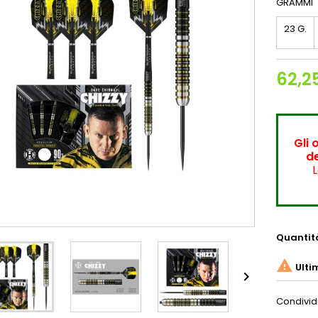
GRAMMI
23 G.
62,2
Gli 
de
L
Quantit

Ulti

Condivid