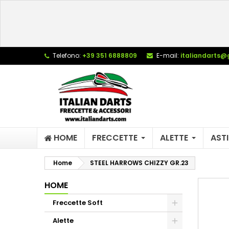
L
C
A
add_circle_outline
De
Telefono:
+39 351 6888809
E-mail:
italiandarts@
No
dei
HOME
FRECCETTE
ALETTE
ASTI
Home
STEEL HARROWS CHIZZY GR.23
HOME
Freccette Soft
Alette