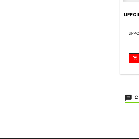
LIPPOI
LIPP

C