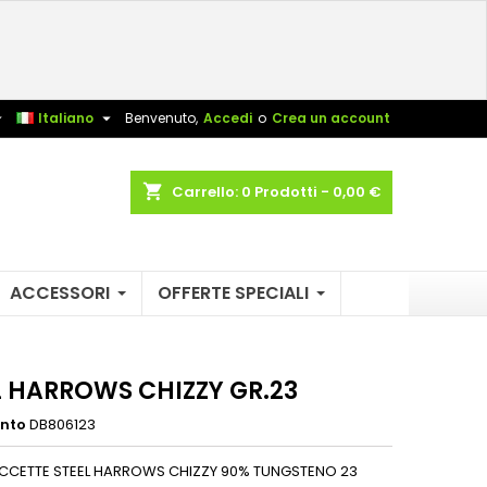
×
×
×
sta


Italiano
Benvenuto,
Accedi
o
Crea un account
shopping_cart
Carrello:
0
Prodotti - 0,00 €
i
i
ACCESSORI
OFFERTE SPECIALI
L HARROWS CHIZZY GR.23
ento
DB806123
ECCETTE STEEL HARROWS CHIZZY 90% TUNGSTENO 23