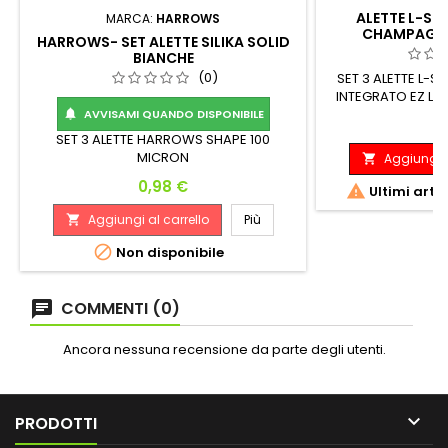
ALETTE L-STY
MARCA:
HARROWS
CHAMPAGNE
HARROWS- SET ALETTE SILIKA SOLID
BIANCHE
(0)
SET 3 ALETTE L-
INTEGRATO EZ L-1 C
modell
AVVISAMI QUANDO DISPONIBILE

P
6
SET 3 ALETTE HARROWS SHAPE 100
MICRON
Aggiungi a

Prezzo
0,98 €

Ultimi arti
Aggiungi al carrello
Più


Non disponibile
COMMENTI (0)
Ancora nessuna recensione da parte degli utenti.

PRODOTTI