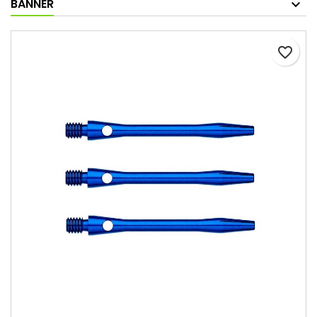
BANNER
favorite_border