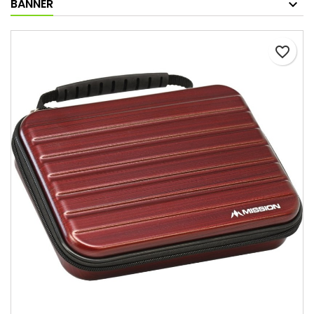
BANNER
favorite_border