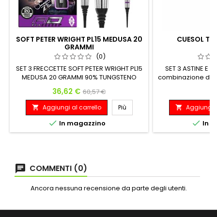
SOFT PETER WRIGHT PL15 MEDUSA 20
CUESOL T19
GRAMMI
(0)
SET 3 FRECCETTE SOFT PETER WRIGHT PL15
SET 3 ASTINE E A
MEDUSA 20 GRAMMI 90% TUNGSTENO
combinazione di 2 
Dimensions 6.85mm x 43.2mm
AK7 e aletta AK5) a
Prezzo
Prezzo base
P
36,62 €
9
60,57 €
filettatura sian
adattarsi alla fre
Aggiungi al carrello
Più
Aggiungi a


flessibile, lontano 
urti delle freccet


In magazzino
In m
duraturo per il t
COMMENTI (0)
Ancora nessuna recensione da parte degli utenti.