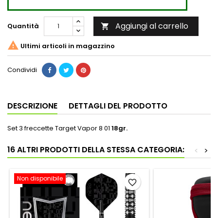
Aggiungi al carrello
Quantità


Ultimi articoli in magazzino
Condividi
DESCRIZIONE
DETTAGLI DEL PRODOTTO
Set 3 freccette Target Vapor 8 01
18gr.
16 ALTRI PRODOTTI DELLA STESSA CATEGORIA:
<
>
Non disponibile
favorite_border