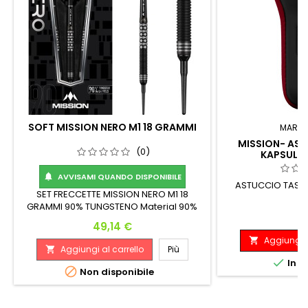
SOFT MISSION NERO M1 18 GRAMMI
MARC
MISSION- AST
(0)
KAPSULE
AVVISAMI QUANDO DISPONIBILE

ASTUCCIO TASCA
SET FRECCETTE MISSION NERO M1 18
GRAMMI 90% TUNGSTENO Material 90%
P
1
Tungsten Length 46.5 mm Width 7 mm
Prezzo
49,14 €
Aggiungi a

Aggiungi al carrello
Più


In m

Non disponibile